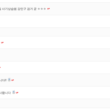
질 사기상습범 강민구 검거 굳 ㅎㅎㅎ
니다!!
감사합니다