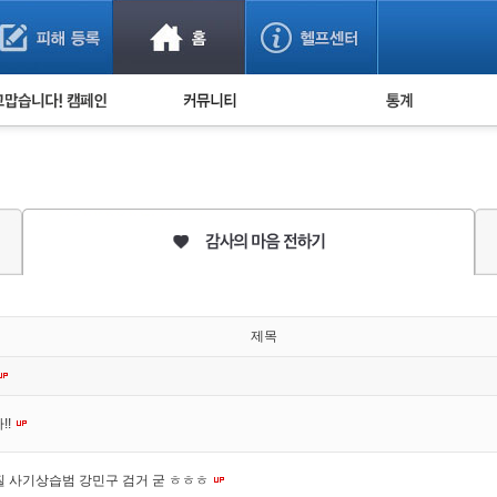
사기 예방했어요!
누적 피해사례 통계
사의 마음 전하기
자유게시판
피해물품명 통계
사기뉴스 브리핑
지역·통신사 통계
사건 사진 자료
은행 일별 피해등록 
사기방지 아이디어
신종사기 주의 정보
전문가 칼럼
제목
금융사기 관련 영상
!!
질 사기상습범 강민구 검거 굳 ㅎㅎㅎ