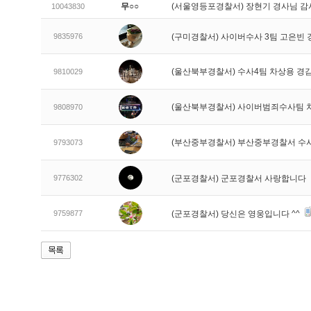
무○○
(서울영등포경찰서) 장현기 경사님 감
10043830
9835976
(구미경찰서) 사이버수사 3팀 고은빈
(울산북부경찰서) 수사4팀 차상용 경
9810029
(울산북부경찰서) 사이버범죄수사팀 
9808970
(부산중부경찰서) 부산중부경찰서 수
9793073
9776302
(군포경찰서) 군포경찰서 사랑합니다
9759877
(군포경찰서) 당신은 영웅입니다 ^^