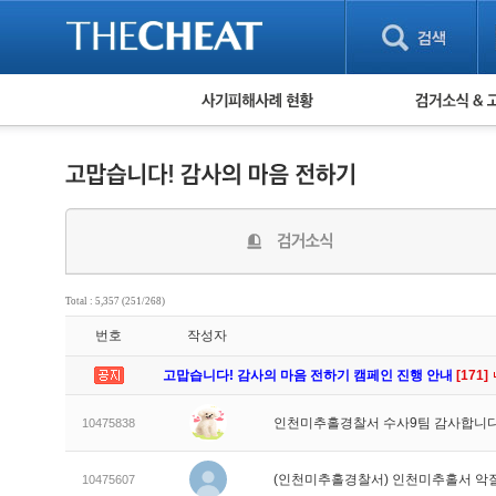
피해사례 현황
검거 소식
직거래 피해사례
고맙습니다! 감
게임 · 비실물 피해사례
스팸 피해사례
암호화폐 피해사례
보이스피싱 피해사례
유해사이트 목록
비공개 피해사례
Total : 5,357 (251/268)
워킹홀리데이 피해사례
번호
작성자
고맙습니다! 감사의 마음 전하기 캠페인 진행 안내
[171]
인천미추홀경찰서 수사9팀 감사합니다
10475838
(인천미추홀경찰서) 인천미추홀서 악
10475607