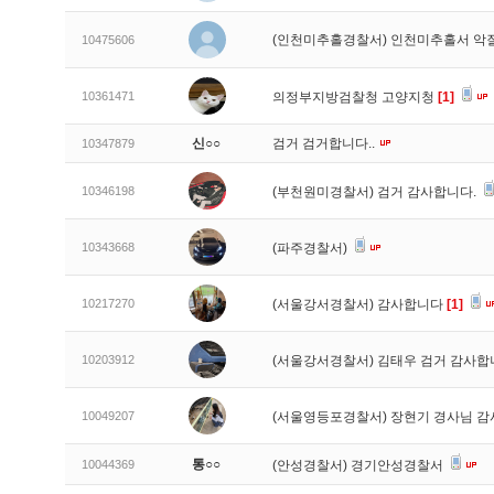
(인천미추홀경찰서) 인천미추홀서 악
10475606
10361471
의정부지방검찰청 고양지청
[1]
신○○
검거 검거합니다..
10347879
10346198
(부천원미경찰서) 검거 감사합니다.
10343668
(파주경찰서)
10217270
(서울강서경찰서) 감사합니다
[1]
10203912
(서울강서경찰서) 김태우 검거 감사합
10049207
(서울영등포경찰서) 장현기 경사님 
통○○
10044369
(안성경찰서) 경기안성경찰서