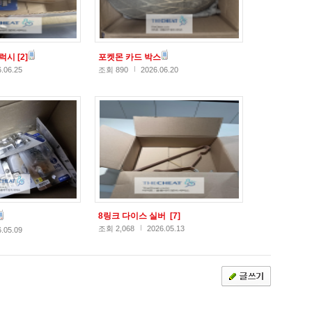
갤럭시
[2]
포켓몬 카드 박스
.06.25
조회 890
2026.06.20
8링크 다이스 실버
[7]
조회 2,068
2026.05.13
.05.09