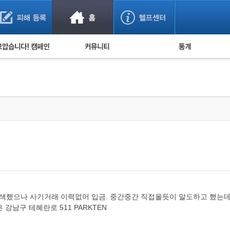
사기 예방했어요!
누적 피해사례 통계
사의 마음 전하기
자유게시판
피해물품명 통계
사기뉴스 브리핑
지역·통신사 통계
사건 사진 자료
은행 일별 피해등록 
사기방지 아이디어
신종사기 주의 정보
전문가 칼럼
금융사기 관련 영상
색했으나 사기거래 이력없어 입금. 중간중간 직접올듯이 말도하고 했는데 
 강남구 테혜란로 511 PARKTEN