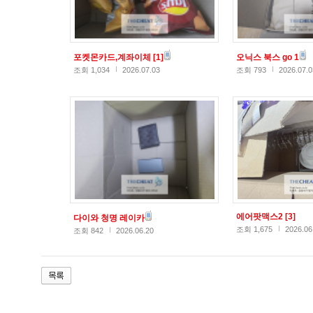
포켓몬카드,계좌이체
[1]
오닉스 북스 go 1
조회 1,034
2026.07.03
조회 793
2026.07.0
에어팟맥스2
[3]
다이와 청명 레이카
조회 1,675
2026.06
조회 842
2026.06.20