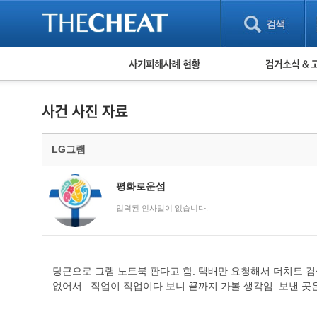
피해사례 현황
검거 소식
직거래 피해사례
고맙습니다! 감
게임 · 비실물 피해사례
스팸 피해사례
암호화폐 피해사례
LG그램
보이스피싱 피해사례
유해사이트 목록
비공개 피해사례
평화로운섬
워킹홀리데이 피해사례
입력된 인사말이 없습니다.
당근으로 그램 노트북 판다고 함. 택배만 요청해서 더치트 검
없어서.. 직업이 직업이다 보니 끝까지 가볼 생각임. 보낸 곳은