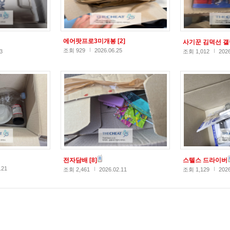
에어팟프로3미개봉
[2]
사기꾼 김덕선 
조회 929
2026.06.25
3
조회 1,012
2026
전자담배
[8]
스텔스 드라이버
.21
조회 2,461
2026.02.11
조회 1,129
2026