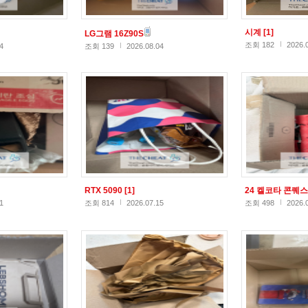
시계
[1]
LG그램 16Z90S
조회 182
2026.
4
조회 139
2026.08.04
RTX 5090
[1]
24 켈코타 콘퀘
1
조회 814
2026.07.15
조회 498
2026.