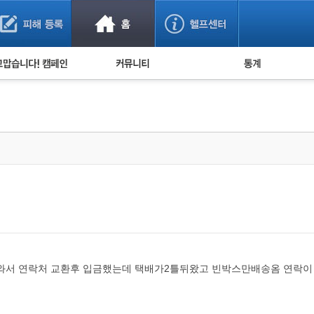
사기 예방했어요!
누적 피해사례 통계
사의 마음 전하기
자유게시판
피해물품명 통계
사기뉴스 브리핑
지역·통신사 통계
사건 사진 자료
은행 일별 피해등록 
사기방지 아이디어
신종사기 주의 정보
전문가 칼럼
금융사기 관련 영상
와서 연락처 교환후 입금했는데 택배가2틀뒤왔고 빈박스만배송옴 연락