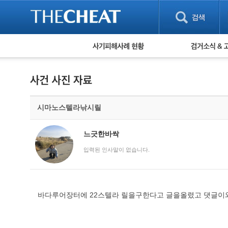
피해사례 현황
검거 소식
직거래 피해사례
고맙습니다! 감
게임 · 비실물 피해사례
스팸 피해사례
암호화폐 피해사례
시마노스텔라낚시릴
보이스피싱 피해사례
유해사이트 목록
비공개 피해사례
느긋한바싹
워킹홀리데이 피해사례
입력된 인사말이 없습니다.
바다루어장터에 22스텔라 릴을구한다고 글을올렸고 댓글이