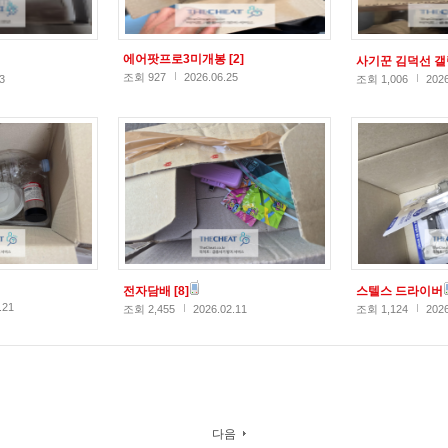
에어팟프로3미개봉
[2]
사기꾼 김덕선 
조회 927
2026.06.25
3
조회 1,006
2026
전자담배
[8]
스텔스 드라이버
.21
조회 2,455
2026.02.11
조회 1,124
2026
다음