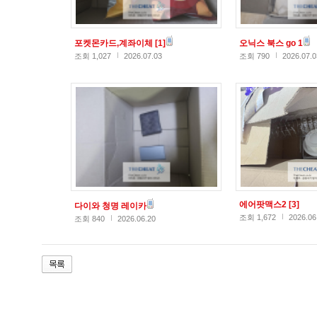
포켓몬카드,계좌이체
[1]
오닉스 북스 go 1
조회 1,027
2026.07.03
조회 790
2026.07.0
에어팟맥스2
[3]
다이와 청명 레이카
조회 1,672
2026.06
조회 840
2026.06.20