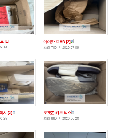
스트
[1]
에어팟 프로3
[2]
07.13
조회 706
2026.07.09
갤럭시
[2]
포켓몬 카드 박스
06.25
조회 880
2026.06.20