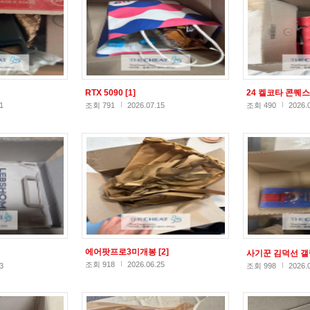
RTX 5090
[1]
24 켈코타 콘퀘
1
조회 791
2026.07.15
조회 490
2026.
에어팟프로3미개봉
[2]
사기꾼 김덕선 
조회 918
2026.06.25
3
조회 998
2026.