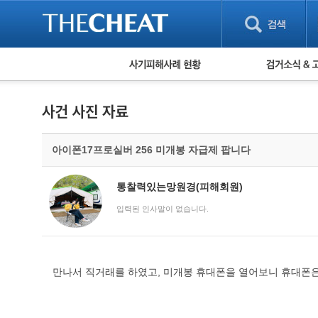
피해사례 현황
검거 소식
직거래 피해사례
고맙습니다! 감
게임 · 비실물 피해사례
스팸 피해사례
암호화폐 피해사례
아이폰17프로실버 256 미개봉 자급제 팝니다
보이스피싱 피해사례
유해사이트 목록
비공개 피해사례
통찰력있는망원경(피해회원)
워킹홀리데이 피해사례
입력된 인사말이 없습니다.
만나서 직거래를 하였고, 미개봉 휴대폰을 열어보니 휴대폰