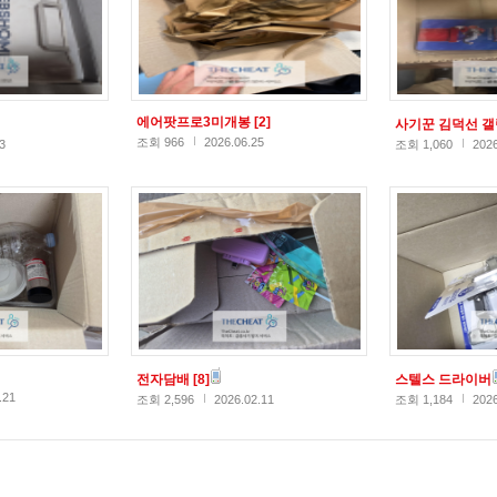
에어팟프로3미개봉
[2]
사기꾼 김덕선 
조회 966
2026.06.25
3
조회 1,060
2026
전자담배
[8]
스텔스 드라이버
.21
조회 2,596
2026.02.11
조회 1,184
2026