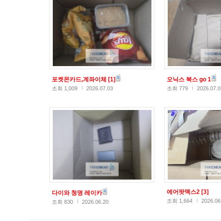
포켓몬카드,계좌이체
[1]
오닉스 북스 go 1
조회 1,009
2026.07.03
조회 779
2026.07.0
에어팟맥스2
[3]
다이와 청명 레이카
조회 1,664
2026.06
조회 830
2026.06.20