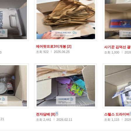
에어팟프로3미개봉
[2]
사기꾼 김덕선 
조회 922
2026.06.25
3
조회 1,000
2026
전자담배
[8]
스텔스 드라이버
.21
조회 2,441
2026.02.11
조회 1,115
2026