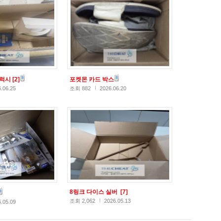
갤럭시
[2]
포켓몬 카드 박스
.06.25
조회 882
2026.06.20
8링크 다이스 실버
[7]
조회 2,062
2026.05.13
.05.09