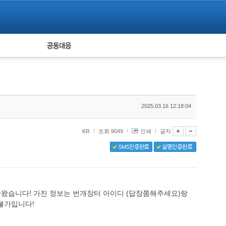
피해자 공동대응
통계
2025.03.16 12:18:04
KR
조회 9049
인쇄
글자
만왔습니다! 가진 정보는 번개장터 아이디 (답장쫌해주세요)랑
락불가입니다!