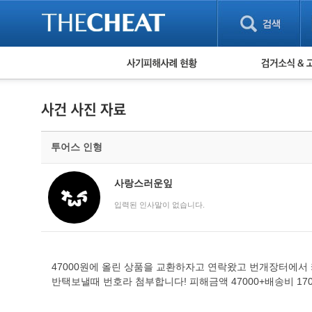
피해사례 현황
검거 소식
직거래 피해사례
고맙습니다! 감
게임 · 비실물 피해사례
스팸 피해사례
암호화폐 피해사례
투어스 인형
보이스피싱 피해사례
유해사이트 목록
비공개 피해사례
사랑스러운잎
워킹홀리데이 피해사례
입력된 인사말이 없습니다.
47000원에 올린 상품을 교환하자고 연락왔고 번개장터에서
반택보낼때 번호라 첨부합니다! 피해금액 47000+배송비 1