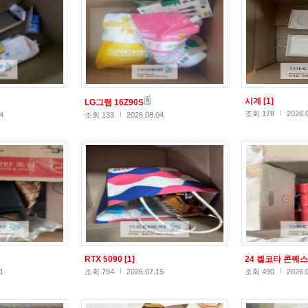
시계
[1]
LG그램 16Z90S
조회 178
2026.
4
조회 133
2026.08.04
RTX 5090
[1]
24 켈코타 콘퀘
1
조회 794
2026.07.15
조회 490
2026.