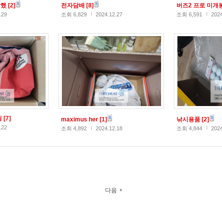
당했
[2]
전자담배
[8]
버즈2 프로 미개
.29
조회 6,829
2024.12.27
조회 6,591
2024
딩
[7]
maximus her
[1]
낚시용품
[2]
.22
조회 4,892
2024.12.18
조회 4,844
2024
다음