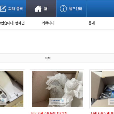
사기 예방했어요!
누적 피해사례 통계
사의 마음 전하기
자유게시판
피해물품명 통계
사기뉴스 브리핑
지역·통신사 통계
사건 사진 자료
은행 일별 피해등록 
사기방지 아이디어
제목
신종사기 주의 정보
전문가 칼럼
금융사기 관련 영상
비비안웨스트우드 지갑
[2]
샤넬 가브리엘 