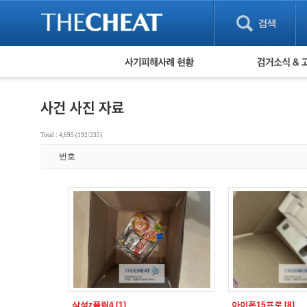
피해사례 현황
검거 소식
직거래 피해사례
고맙습니다! 감
게임 · 비실물 피해사례
스팸 피해사례
암호화폐 피해사례
Total : 4,695 (192/235)
보이스피싱 피해사례
번호
유해사이트 목록
비공개 피해사례
워킹홀리데이 피해사례
삼성z플립4
[1]
아이폰15프로
[8]