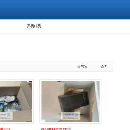
피해자 공동대응
통계
등록일
조회
백팩
[11]
아이폰15프로
[2]