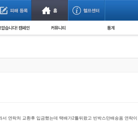
사기 예방했어요!
누적 피해사례 통계
사의 마음 전하기
자유게시판
피해물품명 통계
사기뉴스 브리핑
지역·통신사 통계
사건 사진 자료
은행 일별 피해등록 
사기방지 아이디어
신종사기 주의 정보
전문가 칼럼
금융사기 관련 영상
와서 연락처 교환후 입금했는데 택배가2틀뒤왔고 빈박스만배송옴 연락