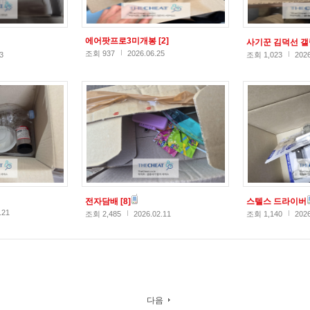
에어팟프로3미개봉
[2]
사기꾼 김덕선 
조회 937
2026.06.25
3
조회 1,023
2026
전자담배
[8]
스텔스 드라이버
.21
조회 2,485
2026.02.11
조회 1,140
2026
다음