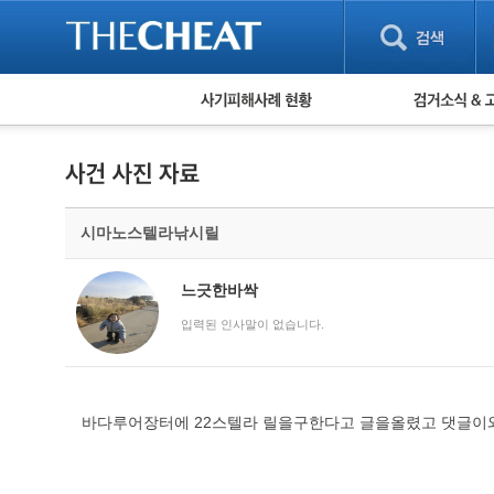
피해사례 현황
검거 소식
직거래 피해사례
고맙습니다! 감
게임 · 비실물 피해사례
스팸 피해사례
암호화폐 피해사례
시마노스텔라낚시릴
보이스피싱 피해사례
유해사이트 목록
비공개 피해사례
느긋한바싹
워킹홀리데이 피해사례
입력된 인사말이 없습니다.
바다루어장터에 22스텔라 릴을구한다고 글을올렸고 댓글이