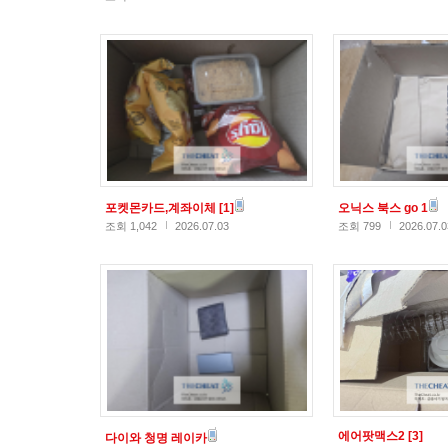
포켓몬카드,계좌이체
[1]
오닉스 북스 go 1
조회 1,042
2026.07.03
조회 799
2026.07.0
에어팟맥스2
[3]
다이와 청명 레이카