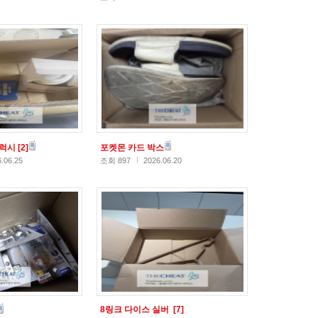
갤럭시
[2]
포켓몬 카드 박스
.06.25
조회 897
2026.06.20
8링크 다이스 실버
[7]