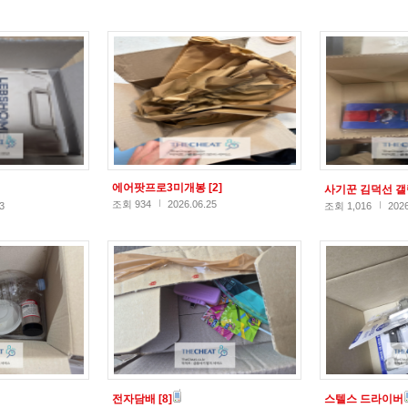
에어팟프로3미개봉
[2]
사기꾼 김덕선 
조회 934
2026.06.25
3
조회 1,016
2026
전자담배
[8]
스텔스 드라이버