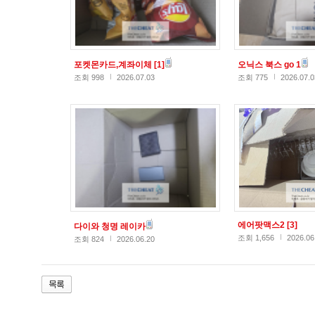
포켓몬카드,계좌이체
[1]
오닉스 북스 go 1
조회 998
2026.07.03
조회 775
2026.07.0
에어팟맥스2
[3]
다이와 청명 레이카
조회 1,656
2026.06
조회 824
2026.06.20