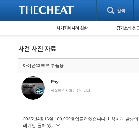
피해사례 현황
검거 소식
직거래 피해사례
고맙습니다! 감
게임 · 비실물 피해사례
스팸 피해사례
암호화폐 피해사례
아이폰13프로 부품용
보이스피싱 피해사례
유해사이트 목록
비공개 피해사례
Psy
워킹홀리데이 피해사례
입력된 인사말이 없습니다.
2025년4월16일 100,000원입금하였습니다 회식이라 발
레기만 들어 있네요