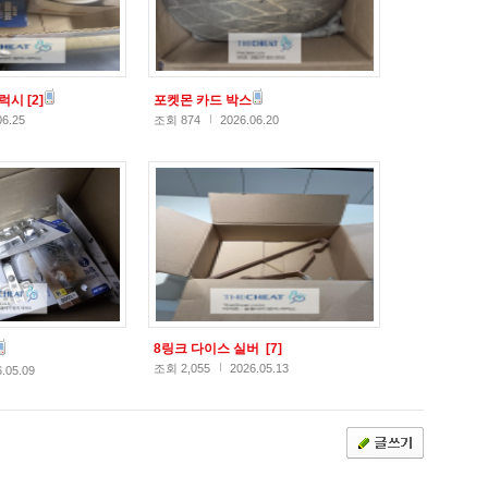
갤럭시
[2]
포켓몬 카드 박스
06.25
조회 874
2026.06.20
8링크 다이스 실버
[7]
조회 2,055
2026.05.13
.05.09