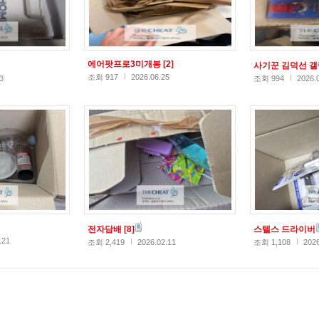
에어팟프로3미개봉
[2]
사기꾼 김덕선 
조회 917
2026.06.25
3
조회 994
2026.
전자담배
[8]
스텔스 드라이버
.21
조회 2,419
2026.02.11
조회 1,108
2026