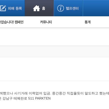
사기 예방했어요!
누적 피해사례 통계
사의 마음 전하기
자유게시판
피해물품명 통계
사기뉴스 브리핑
지역·통신사 통계
사건 사진 자료
은행 일별 피해등록 
사기방지 아이디어
신종사기 주의 정보
전문가 칼럼
금융사기 관련 영상
색했으나 사기거래 이력없어 입금. 중간중간 직접올듯이 말도하고 했는데 
 강남구 테혜란로 511 PARKTEN