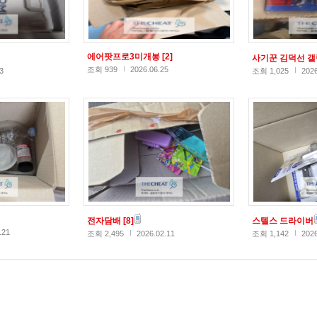
에어팟프로3미개봉
[2]
사기꾼 김덕선 
조회 939
2026.06.25
3
조회 1,025
2026
전자담배
[8]
스텔스 드라이버
.21
조회 2,495
2026.02.11
조회 1,142
2026