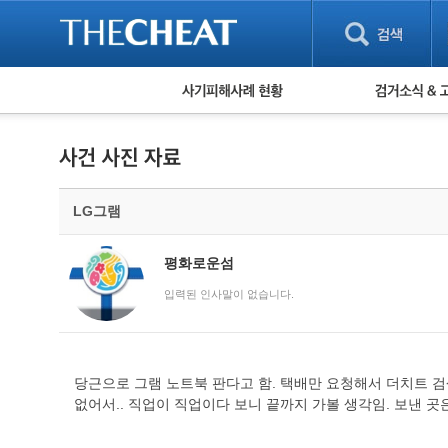
피해사례 현황
검거 소식
직거래 피해사례
고맙습니다! 감
게임 · 비실물 피해사례
스팸 피해사례
암호화폐 피해사례
LG그램
보이스피싱 피해사례
유해사이트 목록
비공개 피해사례
평화로운섬
워킹홀리데이 피해사례
입력된 인사말이 없습니다.
당근으로 그램 노트북 판다고 함. 택배만 요청해서 더치트 검
없어서.. 직업이 직업이다 보니 끝까지 가볼 생각임. 보낸 곳은