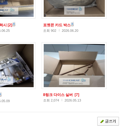
갤럭시
[2]
포켓몬 카드 박스
.06.25
조회 902
2026.06.20
8링크 다이스 실버
[7]
조회 2,074
2026.05.13
.05.09