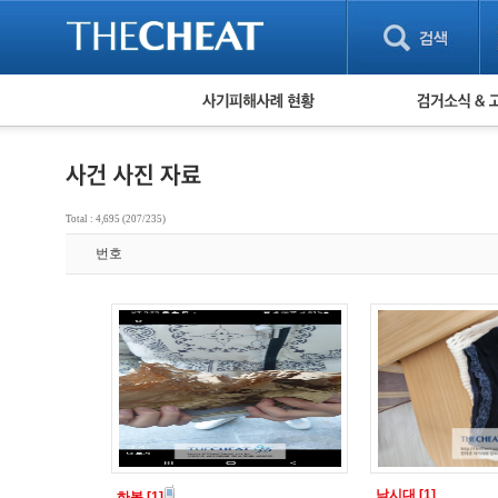
피해사례 현황
검거 소식
직거래 피해사례
고맙습니다! 감
게임 · 비실물 피해사례
스팸 피해사례
암호화폐 피해사례
Total : 4,695 (207/235)
보이스피싱 피해사례
번호
유해사이트 목록
비공개 피해사례
워킹홀리데이 피해사례
낚시대
[1]
하복
[1]