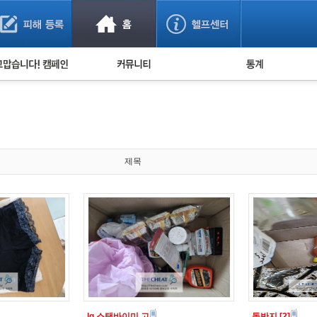
사기 예방했어요!
누적 피해사례 통계
사의 마음 전하기
자유게시판
피해물품명 통계
사기뉴스 브리핑
지역·통신사 통계
사건 사진 자료
은행 일별 피해등록 
사기방지 아이디어
제목
신종사기 주의 정보
전문가 칼럼
금융사기 관련 영상
lg 스탠바이미 고
돌반지
[2]