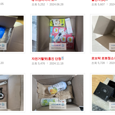
.05
조회 5,252
2024.06.28
조회 5,607
2024
로보락 로봇청소
자전거핼멧(홍진 단청
.20
조회 5,728
2024
조회 5,476
2024.11.18