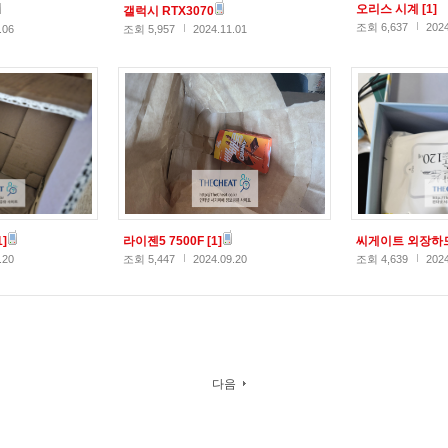
오리스 시계
[1]
갤럭시 RTX3070
조회 6,637
2024
.06
조회 5,957
2024.11.01
1]
라이젠5 7500F
[1]
씨게이트 외장하드
.20
조회 5,447
2024.09.20
조회 4,639
2024
다음