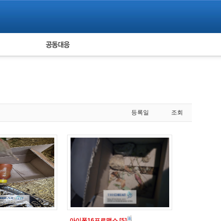
피해자 공동대응
통계
등록일
조회
아이폰16프로맥스
[5]