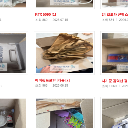
RTX 5090
[1]
24 켈코타 콘퀘
1
조회 860
2026.07.15
조회 534
2026.
에어팟프로3미개봉
[2]
사기꾼 김덕선 
조회 965
2026.06.25
3
조회 1,060
2026