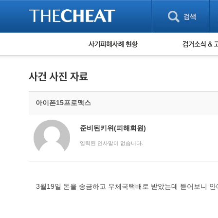
피해사례 현황
검거 소식
직거래 피해사례
고맙습니다! 감
게임 · 비실물 피해사례
스팸 피해사례
암호화폐 피해사례
아이폰15프로맥스
보이스피싱 피해사례
유해사이트 목록
비공개 피해사례
준비된키위(피해회원)
워킹홀리데이 피해사례
입력된 인사말이 없습니다.
3월19일 돈을 송금하고 우체국택배로 받았는데 뜯어보니 