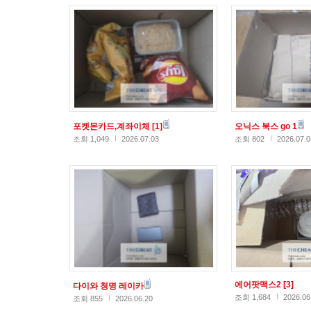
포켓몬카드,계좌이체
[1]
오닉스 북스 go 1
조회 1,049
2026.07.03
조회 802
2026.07.0
에어팟맥스2
[3]
다이와 청명 레이카
조회 1,684
2026.06
조회 855
2026.06.20