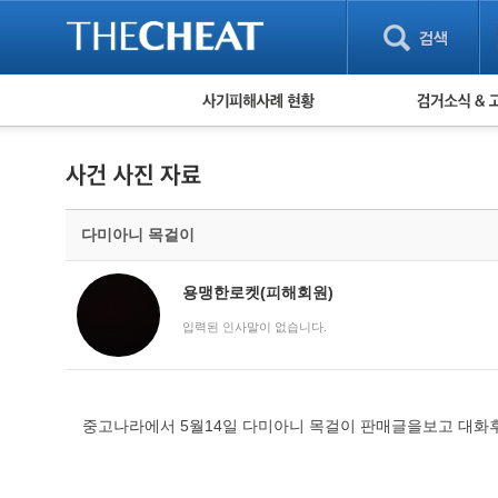
피해사례 현황
검거 소식
직거래 피해사례
고맙습니다! 감
게임 · 비실물 피해사례
스팸 피해사례
암호화폐 피해사례
다미아니 목걸이
보이스피싱 피해사례
유해사이트 목록
비공개 피해사례
용맹한로켓(피해회원)
워킹홀리데이 피해사례
입력된 인사말이 없습니다.
중고나라에서 5월14일 다미아니 목걸이 판매글을보고 대화후