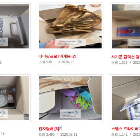
에어팟프로3미개봉
[2]
사기꾼 김덕선 
조회 939
2026.06.25
3
조회 1,025
2026
전자담배
[8]
스텔스 드라이버
.21
조회 2,495
2026.02.11
조회 1,142
2026