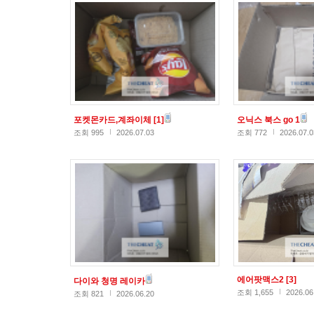
포켓몬카드,계좌이체
[1]
오닉스 북스 go 1
조회 995
2026.07.03
조회 772
2026.07.0
에어팟맥스2
[3]
다이와 청명 레이카
조회 1,655
2026.06
조회 821
2026.06.20