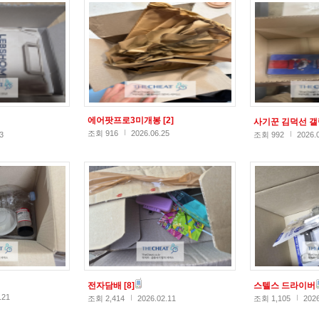
에어팟프로3미개봉
[2]
사기꾼 김덕선 
조회 916
2026.06.25
3
조회 992
2026.
전자담배
[8]
스텔스 드라이버
.21
조회 2,414
2026.02.11
조회 1,105
2026