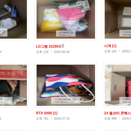
시계
[1]
LG그램 16Z90S
조회 162
2026.
4
조회 116
2026.08.04
RTX 5090
[1]
24 켈코타 콘퀘
1
조회 781
2026.07.15
조회 486
2026.