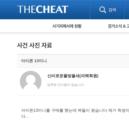
피해사례 현황
검거 소식
직거래 피해사례
고맙습니다! 감
게임 · 비실물 피해사례
스팸 피해사례
암호화폐 피해사례
아이폰 13미니
보이스피싱 피해사례
유해사이트 목록
비공개 피해사례
신비로운물방울새(피해회원)
워킹홀리데이 피해사례
입력된 인사말이 없습니다.
아이폰13미니를 구매를 했는데 벽돌이 왔습니다 제가 학생이
다...