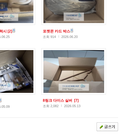
갤럭시
[2]
포켓몬 카드 박스
.06.25
조회 914
2026.06.20
8링크 다이스 실버
[7]
조회 2,082
2026.05.13
.05.09