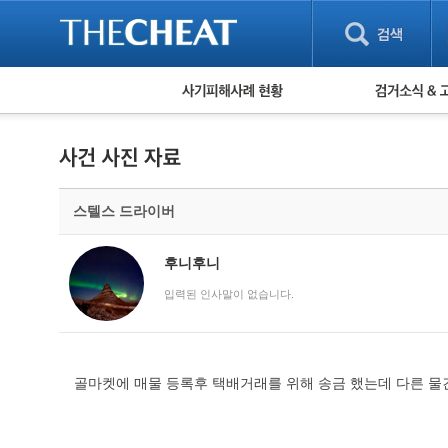
피해사례 현황
검거 소식
직거래 피해사례
고맙습니다! 감
게임 · 비실물 피해사례
스팸 피해사례
암호화폐 피해사례
스텔스 드라이버
보이스피싱 피해사례
유해사이트 목록
비공개 피해사례
후니후니
워킹홀리데이 피해사례
입력된 인사말이 없습니다.
골마켓에 매물 등록후 택배거래를 위해 송금 했는데 다른 물