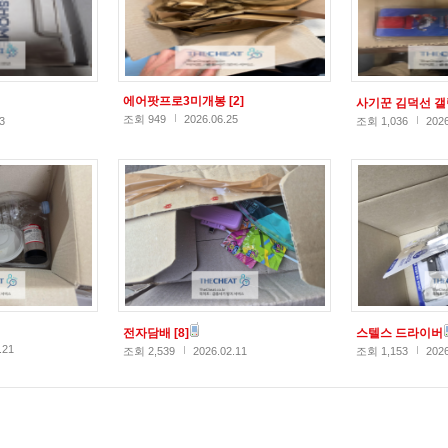
에어팟프로3미개봉
[2]
사기꾼 김덕선 
조회 949
2026.06.25
3
조회 1,036
2026
전자담배
[8]
스텔스 드라이버
.21
조회 2,539
2026.02.11
조회 1,153
2026