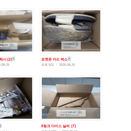
갤럭시
[2]
포켓몬 카드 박스
.06.25
조회 922
2026.06.20
8링크 다이스 실버
[7]