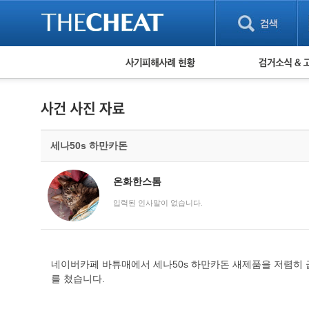
피해사례 현황
검거 소식
직거래 피해사례
고맙습니다! 감
게임 · 비실물 피해사례
스팸 피해사례
암호화폐 피해사례
세나50s 하만카돈
보이스피싱 피해사례
유해사이트 목록
비공개 피해사례
온화한스톰
워킹홀리데이 피해사례
입력된 인사말이 없습니다.
네이버카페 바튜매에서 세나50s 하만카돈 새제품을 저렴히
를 쳤습니다.