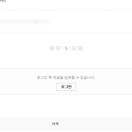
.)
제목