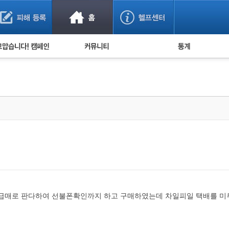
사기 예방했어요!
누적 피해사례 통계
사의 마음 전하기
자유게시판
피해물품명 통계
사기뉴스 브리핑
지역·통신사 통계
사건 사진 자료
은행 일별 피해등록 
사기방지 아이디어
신종사기 주의 정보
전문가 칼럼
금융사기 관련 영상
 급매로 판다하여 선불폰확인까지 하고 구매하였는데 차일피일 택배를 미