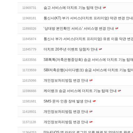
숨고 서비스에 더치트 기능 탑재 안내
11969731
통신사(KT) 부가 서비스(더치트 프리미엄) 약관 변경 안
11968181
‘상대방 본인확인 서비스’ 서비스명 변경 안내
11890026
통신사 부가 서비스(더치트 프리미엄) 유료 이용 약관 변
11845874
더치트 20주년 이벤트 당첨자 안내
11845779
SB톡톡(저축은행중앙회) 송금 서비스에 더치트 기능 탑
11833556
SBI저축은행(사이다뱅크) 송금 서비스에 더치트 기능 탑
11723559
개인정보처리방침 변경 안내
11615066
케이뱅크 송금 서비스에 더치트 기능 탑재 안내
11596666
SMS 문자 인증 장애 발생 안내
11581681
개인정보처리방침 변경 안내
11418931
개인정보처리방침 변경 안내
11371128
[안내] iOS 앱 카카오 로그인 오류 해결 및 업데이트 완료
11364253