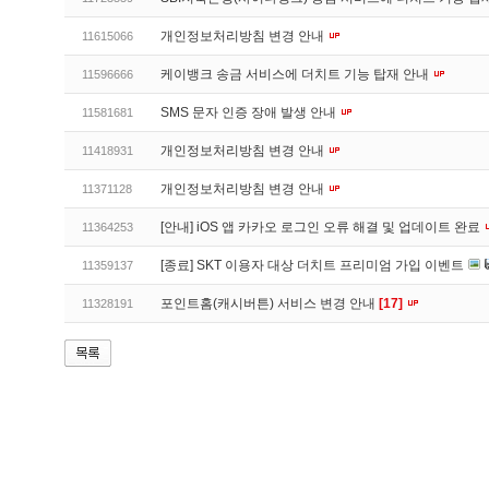
개인정보처리방침 변경 안내
11615066
케이뱅크 송금 서비스에 더치트 기능 탑재 안내
11596666
SMS 문자 인증 장애 발생 안내
11581681
개인정보처리방침 변경 안내
11418931
개인정보처리방침 변경 안내
11371128
[안내] iOS 앱 카카오 로그인 오류 해결 및 업데이트 완료
11364253
[종료] SKT 이용자 대상 더치트 프리미엄 가입 이벤트
11359137
포인트홈(캐시버튼) 서비스 변경 안내
[17]
11328191