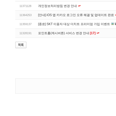
개인정보처리방침 변경 안내
11371128
[안내] iOS 앱 카카오 로그인 오류 해결 및 업데이트 완료
11364253
[종료] SKT 이용자 대상 더치트 프리미엄 가입 이벤트
11359137
포인트홈(캐시버튼) 서비스 변경 안내
[17]
11328191