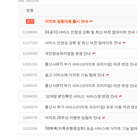
Total : 366 (3/19)
번호
더치트 공동대응 출시 안내
[재공지] 서비스 안정성 강화 및 최신 버전 업데이트 안내
12189095
서비스 안정성 강화 및 최신 버전 업데이트 안내
12127023
개인정보처리방침 변경 안내
12124330
통신사(KT) 부가 서비스(더치트 프리미엄) 약관 변경 안
12005155
숨고 서비스에 더치트 기능 탑재 안내
11969731
통신사(KT) 부가 서비스(더치트 프리미엄) 약관 변경 안
11968181
‘상대방 본인확인 서비스’ 서비스명 변경 안내
11890026
통신사 부가 서비스(더치트 프리미엄) 유료 이용 약관 변
11845874
더치트 20주년 이벤트 당첨자 안내
11845779
SB톡톡(저축은행중앙회) 송금 서비스에 더치트 기능 탑
11833556