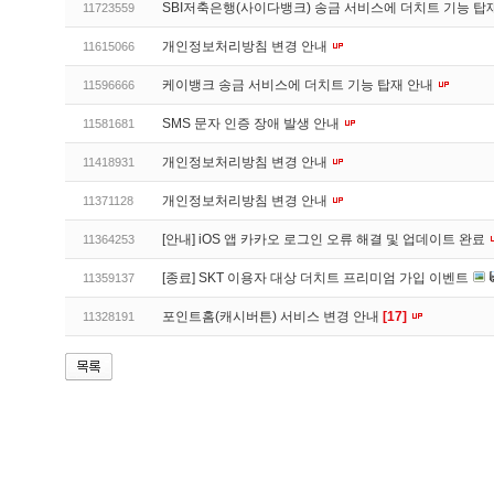
SBI저축은행(사이다뱅크) 송금 서비스에 더치트 기능 탑
11723559
개인정보처리방침 변경 안내
11615066
케이뱅크 송금 서비스에 더치트 기능 탑재 안내
11596666
SMS 문자 인증 장애 발생 안내
11581681
개인정보처리방침 변경 안내
11418931
개인정보처리방침 변경 안내
11371128
[안내] iOS 앱 카카오 로그인 오류 해결 및 업데이트 완료
11364253
[종료] SKT 이용자 대상 더치트 프리미엄 가입 이벤트
11359137
포인트홈(캐시버튼) 서비스 변경 안내
[17]
11328191