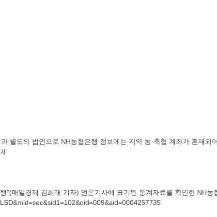
축협과 별도의 법인으로 NH농협은행 정보에는 지역 농·축협 계좌가 혼재되
삭제
은행"(매일경제 김희래 기자) 언론기사에 표기된 통계자료를 확인한 NH
de=LSD&mid=sec&sid1=102&oid=009&aid=0004257735