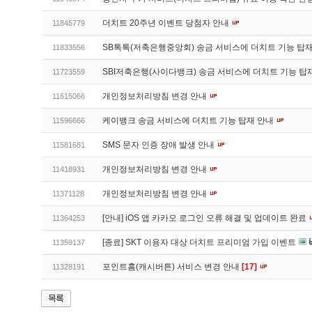
더치트 20주년 이벤트 당첨자 안내
11845779
SB톡톡(저축은행중앙회) 송금 서비스에 더치트 기능 탑
11833556
SBI저축은행(사이다뱅크) 송금 서비스에 더치트 기능 탑
11723559
개인정보처리방침 변경 안내
11615066
케이뱅크 송금 서비스에 더치트 기능 탑재 안내
11596666
SMS 문자 인증 장애 발생 안내
11581681
개인정보처리방침 변경 안내
11418931
개인정보처리방침 변경 안내
11371128
[안내] iOS 앱 카카오 로그인 오류 해결 및 업데이트 완료
11364253
[종료] SKT 이용자 대상 더치트 프리미엄 가입 이벤트
11359137
포인트홈(캐시버튼) 서비스 변경 안내
[17]
11328191