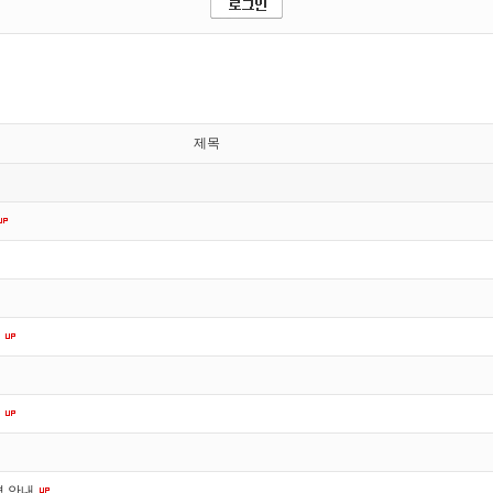
제목
내
내
경 안내