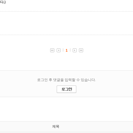
.)
제목