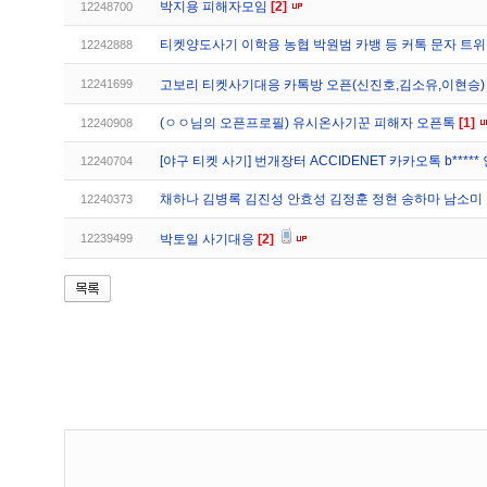
박지용 피해자모임
[2]
12248700
티켓양도사기 이학용 농협 박원범 카뱅 등 커톡 문자 트
12242888
12241699
고보리 티켓사기대응 카톡방 오픈(신진호,김소유,이현승
(ㅇㅇ님의 오픈프로필) 유시온사기꾼 피해자 오픈톡
[1]
12240908
[야구 티켓 사기] 번개장터 ACCIDENET 카카오톡 b***** 
12240704
채하나 김병록 김진성 안효성 김정훈 정현 송하마 남소미
12240373
12239499
박토일 사기대응
[2]