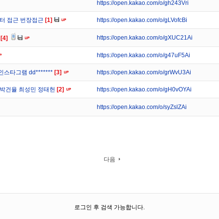
https://open.kakao.com/o/gh243Vri
위터 접근 번장접근
[1]
https://open.kakao.com/o/gLVofcBi
https://open.kakao.com/o/gXUC21Ai
)
[4]
https://open.kakao.com/o/g47uF5Ai
인스타그램 dd*******
[3]
https://open.kakao.com/o/grWvU3Ai
 박건율 최성민 정태헌
[2]
https://open.kakao.com/o/gH0vOYAi
https://open.kakao.com/o/syZslZAi
다음
로그인 후 검색 가능합니다.