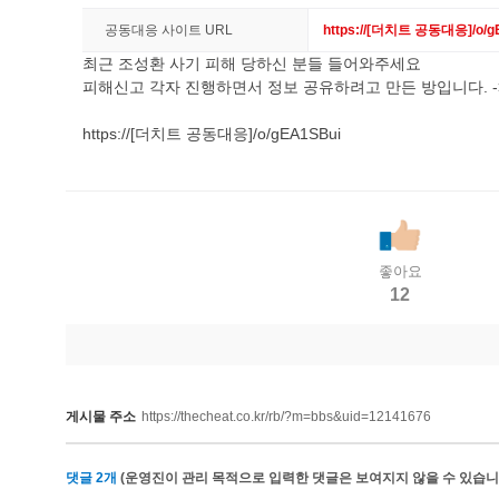
공동대응 사이트 URL
https://[더치트 공동대응]/o/g
최근 조성환 사기 피해 당하신 분들 들어와주세요
피해신고 각자 진행하면서 정보 공유하려고 만든 방입니다. -
https://[더치트 공동대응]/o/gEA1SBui
좋아요
12
게시물 주소
https://thecheat.co.kr/rb/?m=bbs&uid=12141676
댓글
2
개
(운영진이 관리 목적으로 입력한 댓글은 보여지지 않을 수 있습니다