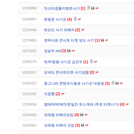
12318858
인스타경품이벤트사기
[1]
12283807
한원준 사기꾼
[4]
최선도 사기 피해자
[2]
12278436
엔하이픈 콘서트 티켓 양도 사기
[1]
12276855
강승우 out
[3]
12273203
12265175
제주/창원 사기꾼 김진우
[1]
보넥도 콘서트티켓 사기당함
[2]
12259317
12255312
중고나라 콘텐츠이용료 사기꾼 대응방
[3]
지준환
[2]
12252202
염태하/박예진/문일찬 토스계좌 (주로 티켓사기)
[4]
12250039
오태원 피해자모임
[4]
12249358
오태원 피해자 모임
[3]
12249354