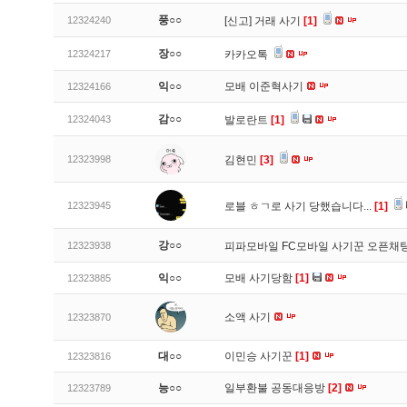
풍○○
12324240
[신고]
거래 사기
[1]
장○○
12324217
카카오톡
익○○
모배 이준혁사기
12324166
감○○
12324043
발로란트
[1]
12323998
김현민
[3]
12323945
로블 ㅎㄱ로 사기 당했습니다...
[1]
강○○
12323938
피파모바일 FC모바일 사기꾼 오픈채팅
익○○
모배 사기당함
[1]
12323885
소액 사기
12323870
대○○
이민승 사기꾼
[1]
12323816
능○○
일부환불 공동대응방
[2]
12323789