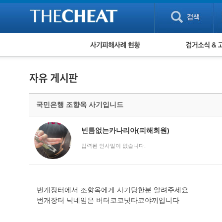
피해사례 현황
검거 소식
직거래 피해사례
고맙습니다! 감
게임 · 비실물 피해사례
스팸 피해사례
암호화폐 피해사례
국민은행 조향옥 사기입니드
보이스피싱 피해사례
유해사이트 목록
비공개 피해사례
빈틈없는카나리아(피해회원)
워킹홀리데이 피해사례
입력된 인사말이 없습니다.
번개장터에서 조향옥에게 사기당한분 알려주세요
번개장터 닉네임은 버터코코넛타코야끼입니다