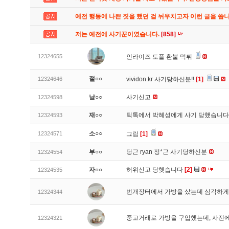
예전 행동에 나쁜 짓을 했던 걸 뉘우치고자 이런 글을 씁
저는 예전에 사기꾼이였습니다.
[858]
12324655
인라이즈 토플 환불 먹튀
절○○
12324646
vividon.kr 사기당하신분!!
[1]
날○○
사기신고
12324598
재○○
틱톡에서 박혜성에게 사기 당했습니
12324593
소○○
12324571
그림
[1]
부○○
당근 ryan 정*근 사기당하신분
12324554
자○○
허위신고 당햇습니다
[2]
12324535
번개장터에서 가방을 샀는데 심각하게
12324344
중고거래로 가방을 구입했는데, 사전에
12324321