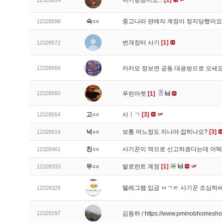
사기당했어요...
[1]
12328614
숙○○
중고나라 판매자 계정이 정지당했어
12328598
번개장터 사기
[1]
12328572
12328569
카카오 정보연 공동 대응방으로 오세
12328560
푸린마켓
[1]
고○○
사ㅣㄱ
[3]
12328554
넉○○
보통 어느정도 지나야 잡히나요?
[3]
12328514
친○○
사기꾼이 역으로 신고하겠다는데 어
12328461
무○○
발로란트 계정
[1]
12328333
텔레그램 입금 ㅂㄱㅌ 사기꾼 조심하
12328329
12328297
김동하 / https://www.pminobhomesh