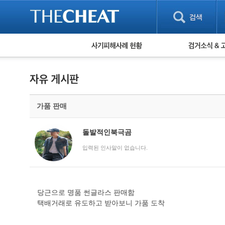
피해사례 현황
검거 소식
직거래 피해사례
고맙습니다! 감
게임 · 비실물 피해사례
스팸 피해사례
암호화폐 피해사례
가품 판매
보이스피싱 피해사례
유해사이트 목록
비공개 피해사례
돌발적인북극곰
워킹홀리데이 피해사례
입력된 인사말이 없습니다.
당근으로 명품 썬글라스 판매함
택배거래로 유도하고 받아보니 가품 도착