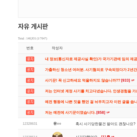
Total : 140,931 (1/7047)
번호
작성자
내 정보(통신자료 제공사실 확인)가 국가기관에 임의 제
가출하신 청소년 여러분. 사기혐의로 구속되었다가 2년
사기꾼! 꼭 신고하세요 억울하지도 않습니까??
[933]
저는 인터넷 계정 사기를 치고다녔습니다. 인생경험을 
예전 행동에 나쁜 짓을 했던 걸 뉘우치고자 이런 글을 씁
저는 예전에 사기꾼이였습니다.
[858]
유○○
12328631
혹시 사기당한물건 팔아도 괜찮나요?