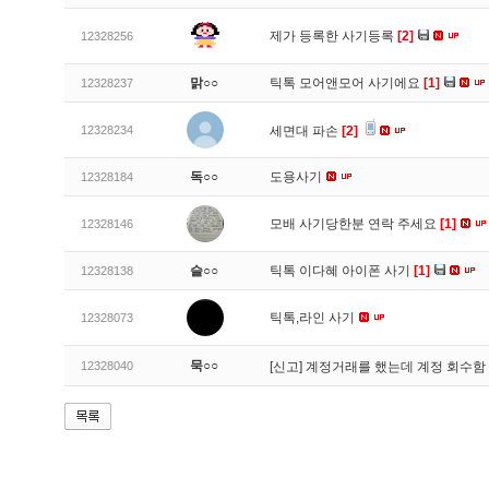
제가 등록한 사기등록
[2]
12328256
맑○○
틱톡 모어앤모어 사기에요
[1]
12328237
12328234
세면대 파손
[2]
독○○
도용사기
12328184
모배 사기당한분 연락 주세요
[1]
12328146
슬○○
틱톡 이다혜 아이폰 사기
[1]
12328138
틱톡,라인 사기
12328073
묵○○
12328040
[신고]
계정거래를 했는데 계정 회수함