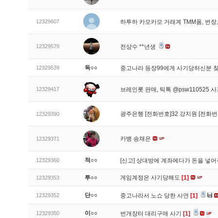
12329607
하투하 카모카모 거래계 TMM폼, 번
12329579
전상수 **년생
독○○
12329539
중고나라 등장99에게 사기당하신분 
12329417
브레인롯 판매, 틱톡 @psw110525 
광주은행 [전화번호]32 강지원 [전화번
12329390
카뱅 송채은
12329371
적○○
12329360
[신고]
상대방에 계좌에다가 돈을 넣어
투○○
게임계정은 사기당해도
[1]
12329353
단○○
12329352
중고나라서 노쇼 당한 사연
[1]
이○○
12329350
번개장터 대리구매 사기
[1]