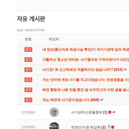
Total : 140,964 (1/7048)
번호
작성자
내 정보(통신자료 제공사실 확인)가 국가기관에 임의 제
가출하신 청소년 여러분. 사기혐의로 구속되었다가 2년
사기꾼! 꼭 신고하세요 억울하지도 않습니까??
[933]
저는 인터넷 계정 사기를 치고다녔습니다. 인생경험을 
예전 행동에 나쁜 짓을 했던 걸 뉘우치고자 이런 글을 씁
저는 예전에 사기꾼이였습니다.
[858]
사기당하신분들중에
[1]
12329650
12329635
히게단 티켓 박상욱
[2]