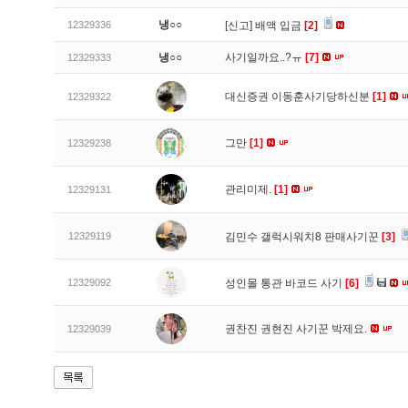
냉○○
12329336
[신고]
배액 입금
[2]
냉○○
사기일까요..?ㅠ
[7]
12329333
대신증권 이동훈사기당하신분
[1]
12329322
그만
[1]
12329238
관리미제.
[1]
12329131
12329119
김민수 갤럭시워치8 판매사기꾼
[3]
12329092
성인몰 통관 바코드 사기
[6]
권찬진 권현진 사기꾼 박제요.
12329039