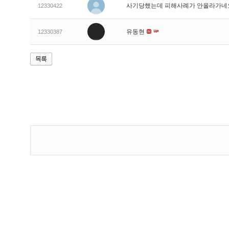
사기당했는데 피해사례가 안올라가
12330422
유동현
12330387