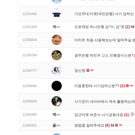
가요무대 티켓(국민은행) 사기 당하신
12331800
격○○
오픈채팅 하나은행 김*아, 김*호
[2]
12331328
12330844
더치트 처음 사용해보는데 알려주실 
12330794
광주은행 박민우 고소 진행중이신분?
정신영
12330777
이동훈한테 사기당하신분??
[1]
12330680
12330668
사기꾼이 네이버에서 계속 활동하는데
깨○○
12330480
당근마켓 박준서 사기공동대응
[1]
끝○○
방법좀 알려주세요
[6]
12330431