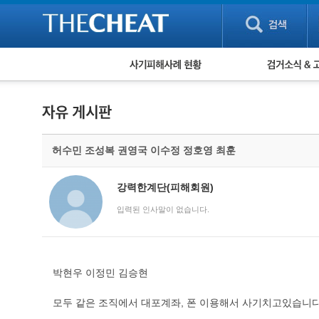
피해사례 현황
검거 소식
직거래 피해사례
고맙습니다! 감
게임 · 비실물 피해사례
스팸 피해사례
암호화폐 피해사례
허수민 조성복 권영국 이수정 정호영 최훈
보이스피싱 피해사례
유해사이트 목록
비공개 피해사례
강력한계단(피해회원)
워킹홀리데이 피해사례
입력된 인사말이 없습니다.
박현우 이정민 김승현
모두 같은 조직에서 대포계좌, 폰 이용해서 사기치고있습니