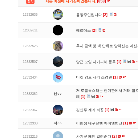
저는 예전에 사기꾼이였습니다.
[858]
12332635
통장주인입니다
[2]
12332611
에르메스
[2]
혹시 금액 몇 백 단위로 당하신분 계
12332525
12332507
당근 모임 사기피해 등록
[1]
티켓 양도 사기 조경민
[1]
12332434
저 로블록스라는 현거판에서 거래 잘 
센○○
12332382
데
[1]
김연주 계좌 바꿈
[1]
12332367
적○○
이한성 대구은행 아이엠뱅크
[1]
12332338
사기꾼 패턴 알려준다
[2]
12332218