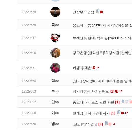
12329579
전상수 **년생
독○○
12329539
중고나라 등장99에게 사기당하신분 
12329417
브레인롯 판매, 틱톡 @psw110525 
광주은행 [전화번호]32 강지원 [전화번
12329390
카뱅 송채은
12329371
적○○
12329360
[신고]
상대방에 계좌에다가 돈을 넣어
투○○
게임계정은 사기당해도
[1]
12329353
단○○
12329352
중고나라서 노쇼 당한 사연
[1]
이○○
12329350
번개장터 대리구매 사기
[1]
냉○○
12329336
[신고]
배액 입금
[2]