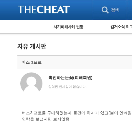
피해사례 현황
검거 소식
직거래 피해사례
고맙습니다! 감
게임 · 비실물 피해사례
스팸 피해사례
암호화폐 피해사례
버즈 3프로
보이스피싱 피해사례
유해사이트 목록
비공개 피해사례
촉진하는눈꽃(피해회원)
워킹홀리데이 피해사례
입력된 인사말이 없습니다.
버즈3 프로를 구매하였는데 물건에 하자가 있고(불이 안켜짐
연락을 보냈지만 보지않음