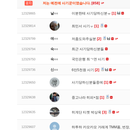
저는 예전에 사기꾼이였습니다.
[858]
날○○
이분한테 사기당하신분ㅠ
[1]
12329865
12329814
최민서 사기ㅜ
[1]
애○○
12329799
저좀도와주실분
[2]
숙○○
최근 사기당하신분들
12329794
숙○○
국민은행 최ㄱ연 사기
12329750
신○○
12329736
6만5천원 사기
[2]
사기당하신분들중에
[1]
12329650
12329638
중고나라 히피×점
[1]
12329635
히게단 티켓 박상욱
[3]
12329607
하투하 카모카모 거래계 TMM폼, 번