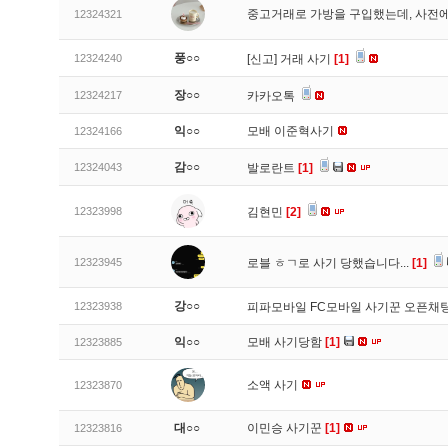
중고거래로 가방을 구입했는데, 사전에
12324321
풍○○
12324240
[신고]
거래 사기
[1]
장○○
12324217
카카오톡
익○○
모배 이준혁사기
12324166
감○○
12324043
발로란트
[1]
12323998
김현민
[2]
12323945
로블 ㅎㄱ로 사기 당했습니다...
[1]
강○○
12323938
피파모바일 FC모바일 사기꾼 오픈채팅
익○○
모배 사기당함
[1]
12323885
소액 사기
12323870
대○○
이민승 사기꾼
[1]
12323816