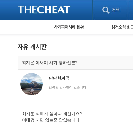
피해사례 현황
검거 소식
직거래 피해사례
고맙습니다! 감
게임 · 비실물 피해사례
스팸 피해사례
암호화폐 피해사례
최지운 이새끼 사기 당하신분?
보이스피싱 피해사례
유해사이트 목록
비공개 피해사례
단단한계곡
워킹홀리데이 피해사례
입력된 인사말이 없습니다.
최지운 피해자 얼마나 계신가요?
여태껏 저만 있는줄 알았습니다