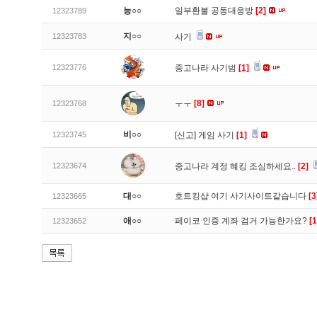
능○○
일부환불 공동대응방
[2]
12323789
지○○
12323783
사기
12323776
중고나라 사기범
[1]
ㅜㅜ
[8]
12323768
비○○
12323745
[신고]
게임 사기
[1]
12323674
중고나라 계정 혜킹 조심하세요..
[2]
대○○
호트킹샵 여기 사기사이트같습니다
[3
12323665
애○○
페이코 인증 계좌 검거 가능한가요?
[1
12323652