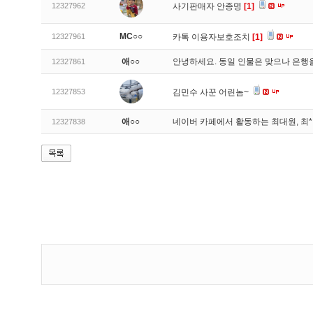
12327962
사기판매자 안종명
[1]
MC○○
12327961
카톡 이용자보호조치
[1]
애○○
안녕하세요. 동일 인물은 맞으나 은행
12327861
12327853
김민수 사꾼 어린놈~
애○○
네이버 카페에서 활동하는 최대원, 최
12327838