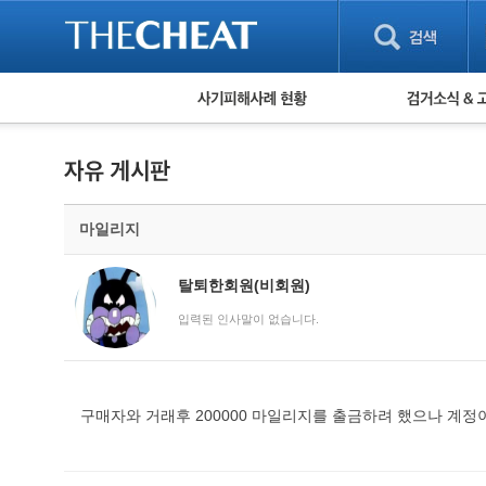
피해사례 현황
검거 소식
직거래 피해사례
고맙습니다! 감
게임 · 비실물 피해사례
스팸 피해사례
암호화폐 피해사례
마일리지
보이스피싱 피해사례
유해사이트 목록
비공개 피해사례
탈퇴한회원(비회원)
워킹홀리데이 피해사례
입력된 인사말이 없습니다.
구매자와 거래후 200000 마일리지를 출금하려 했으나 계