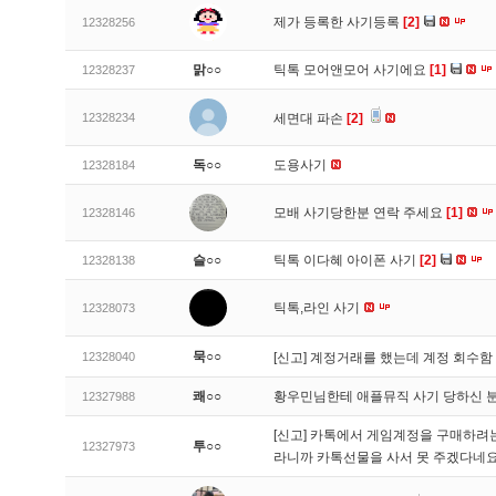
제가 등록한 사기등록
[2]
12328256
맑○○
틱톡 모어앤모어 사기에요
[1]
12328237
12328234
세면대 파손
[2]
독○○
도용사기
12328184
모배 사기당한분 연락 주세요
[1]
12328146
슬○○
틱톡 이다혜 아이폰 사기
[2]
12328138
틱톡,라인 사기
12328073
묵○○
12328040
[신고]
계정거래를 했는데 계정 회수함
쾌○○
황우민님한테 애플뮤직 사기 당하신 
12327988
[신고]
카톡에서 게임계정을 구매하려는데
투○○
12327973
라니까 카톡선물을 사서 못 주겠다네