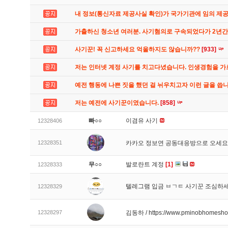
내 정보(통신자료 제공사실 확인)가 국가기관에 임의 제
가출하신 청소년 여러분. 사기혐의로 구속되었다가 2년
사기꾼! 꼭 신고하세요 억울하지도 않습니까??
[933]
저는 인터넷 계정 사기를 치고다녔습니다. 인생경험을 
예전 행동에 나쁜 짓을 했던 걸 뉘우치고자 이런 글을 씁
저는 예전에 사기꾼이였습니다.
[858]
빠○○
이겸유 사기
12328406
12328351
카카오 정보연 공동대응방으로 오세
무○○
발로란트 계정
[1]
12328333
텔레그램 입금 ㅂㄱㅌ 사기꾼 조심하
12328329
12328297
김동하 / https://www.pminobhomesh