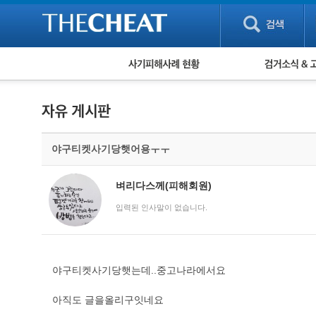
피해사례 현황
검거 소식
직거래 피해사례
고맙습니다! 감
게임 · 비실물 피해사례
스팸 피해사례
암호화폐 피해사례
야구티켓사기당햇어용ㅜㅜ
보이스피싱 피해사례
유해사이트 목록
비공개 피해사례
벼리다스께(피해회원)
워킹홀리데이 피해사례
입력된 인사말이 없습니다.
야구티켓사기당햇는데..중고나라에서요
아직도 글을올리구잇네요