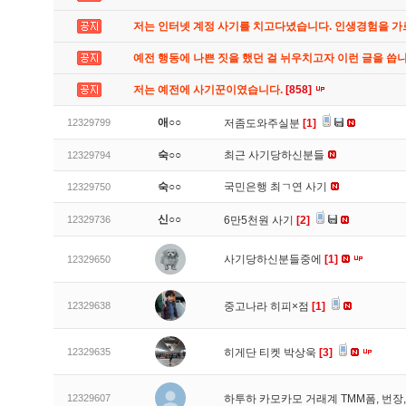
저는 인터넷 계정 사기를 치고다녔습니다. 인생경험을 
예전 행동에 나쁜 짓을 했던 걸 뉘우치고자 이런 글을 씁
저는 예전에 사기꾼이였습니다.
[858]
애○○
12329799
저좀도와주실분
[1]
숙○○
최근 사기당하신분들
12329794
숙○○
국민은행 최ㄱ연 사기
12329750
신○○
12329736
6만5천원 사기
[2]
사기당하신분들중에
[1]
12329650
12329638
중고나라 히피×점
[1]
12329635
히게단 티켓 박상욱
[3]
12329607
하투하 카모카모 거래계 TMM폼, 번