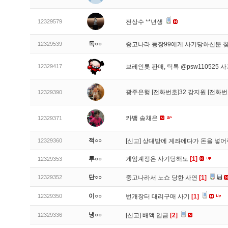
12329579
전상수 **년생
독○○
12329539
중고나라 등장99에게 사기당하신분 
12329417
브레인롯 판매, 틱톡 @psw110525 
광주은행 [전화번호]32 강지원 [전화번
12329390
카뱅 송채은
12329371
적○○
12329360
[신고]
상대방에 계좌에다가 돈을 넣어
투○○
게임계정은 사기당해도
[1]
12329353
단○○
12329352
중고나라서 노쇼 당한 사연
[1]
이○○
12329350
번개장터 대리구매 사기
[1]
냉○○
12329336
[신고]
배액 입금
[2]