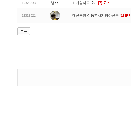
냉○○
사기일까요..?ㅠ
[7]
12329333
대신증권 이동훈사기당하신분
[1]
12329322