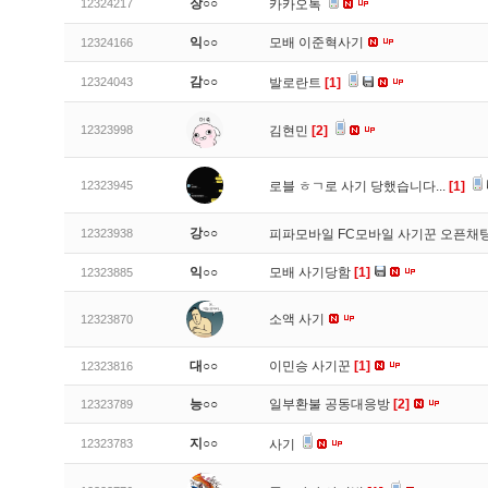
장○○
12324217
카카오톡
익○○
모배 이준혁사기
12324166
감○○
12324043
발로란트
[1]
12323998
김현민
[2]
12323945
로블 ㅎㄱ로 사기 당했습니다...
[1]
강○○
12323938
피파모바일 FC모바일 사기꾼 오픈채팅
익○○
모배 사기당함
[1]
12323885
소액 사기
12323870
대○○
이민승 사기꾼
[1]
12323816
능○○
일부환불 공동대응방
[2]
12323789
지○○
12323783
사기