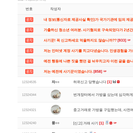
번호
작성자
내 정보(통신자료 제공사실 확인)가 국가기관에 임의 제
가출하신 청소년 여러분. 사기혐의로 구속되었다가 2년
사기꾼! 꼭 신고하세요 억울하지도 않습니까??
[933]
저는 인터넷 계정 사기를 치고다녔습니다. 인생경험을 
예전 행동에 나쁜 짓을 했던 걸 뉘우치고자 이런 글을 씁
저는 예전에 사기꾼이였습니다.
[858]
자○○
허위신고 당햇습니다
[1]
12324535
번개장터에서 가방을 샀는데 심각하게
12324344
중고거래로 가방을 구입했는데, 사전에
12324321
풍○○
12324240
[신고]
거래 사기
[1]