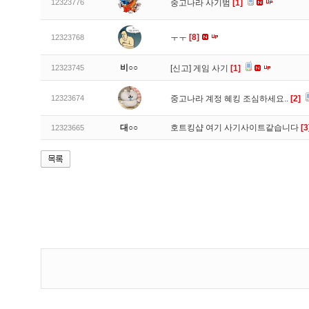
12323776
중고나라 사기범
[1]
ㅜㅜ
[8]
12323768
비○○
12323745
[신고]
게임 사기
[1]
12323674
중고나라 계정 혜킹 조심하세요..
[2]
대○○
호트킹샵 여기 사기사이트같습니다
[3
12323665