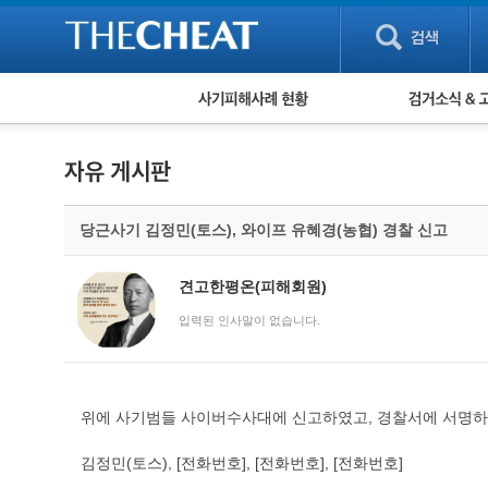
피해사례 현황
검거 소식
직거래 피해사례
고맙습니다! 감
게임 · 비실물 피해사례
스팸 피해사례
암호화폐 피해사례
당근사기 김정민(토스), 와이프 유혜경(농협) 경찰 신고
보이스피싱 피해사례
유해사이트 목록
비공개 피해사례
견고한평온(피해회원)
워킹홀리데이 피해사례
입력된 인사말이 없습니다.
위에 사기범들 사이버수사대에 신고하였고, 경찰서에 서명하
김정민(토스), [전화번호], [전화번호], [전화번호]