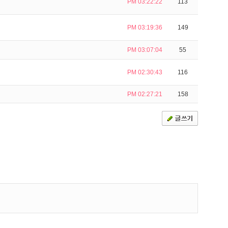
PM 03:22:22
113
PM 03:19:36
149
PM 03:07:04
55
PM 02:30:43
116
PM 02:27:21
158