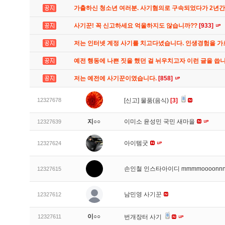
가출하신 청소년 여러분. 사기혐의로 구속되었다가 2년
사기꾼! 꼭 신고하세요 억울하지도 않습니까??
[933]
저는 인터넷 계정 사기를 치고다녔습니다. 인생경험을 
예전 행동에 나쁜 짓을 했던 걸 뉘우치고자 이런 글을 씁
저는 예전에 사기꾼이였습니다.
[858]
12327678
[신고]
물품(음식)
[3]
지○○
이미소 윤성민 국민 새마을
12327639
아이템굿
12327624
손인철 인스타아이디 mmmmoooonn
12327615
남민영 사기꾼
12327612
이○○
12327611
번개장터 사기