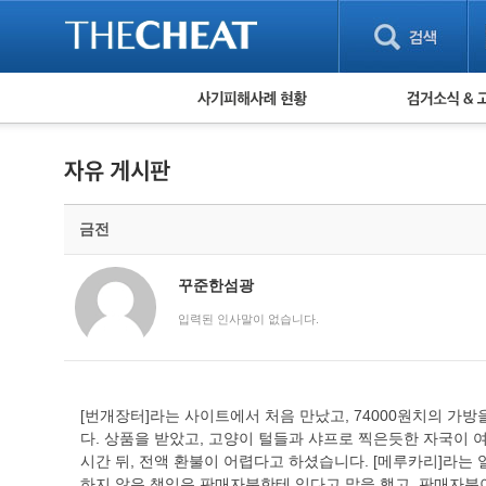
피해사례 현황
검거 소식
직거래 피해사례
고맙습니다! 감
게임 · 비실물 피해사례
스팸 피해사례
암호화폐 피해사례
금전
보이스피싱 피해사례
유해사이트 목록
비공개 피해사례
꾸준한섬광
워킹홀리데이 피해사례
입력된 인사말이 없습니다.
[번개장터]라는 사이트에서 처음 만났고, 74000원치의 
다. 상품을 받았고, 고양이 털들과 샤프로 찍은듯한 자국이 
시간 뒤, 전액 환불이 어렵다고 하셨습니다. [메루카리]라는
하지 않은 책임은 판매자분한테 있다고 말을 했고, 판매자분