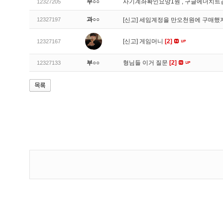
무○○
사기계좌확인요망1원 , 구글에더치트
12327205
과○○
12327197
[신고]
세임계정을 만오천원에 구매했지
[신고]
게임머니
[2]
12327167
부○○
형님들 이거 질문
[2]
12327133