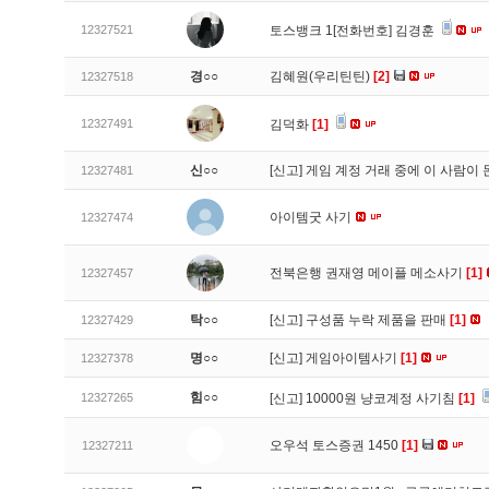
12327521
토스뱅크 1[전화번호] 김경훈
경○○
김혜원(우리틴틴)
[2]
12327518
12327491
김덕화
[1]
신○○
[신고]
게임 계정 거래 중에 이 사람이
12327481
아이템굿 사기
12327474
전북은행 권재영 메이플 메소사기
[1]
12327457
탁○○
[신고]
구성품 누락 제품을 판매
[1]
12327429
명○○
[신고]
게임아이템사기
[1]
12327378
힘○○
12327265
[신고]
10000원 냥코계정 사기침
[1]
오우석 토스증권 1450
[1]
12327211