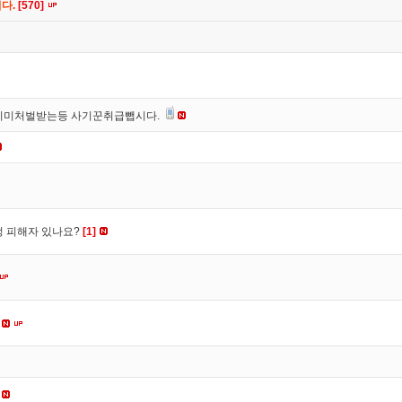
니다.
[570]
이미처벌받는등 사기꾼취급뺍시다.
수정 피해자 있나요?
[1]