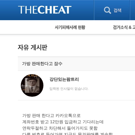
피해사례 현황
검거 소식
직거래 피해사례
고맙습니다! 감
게임 · 비실물 피해사례
스팸 피해사례
암호화폐 피해사례
가방 판매한다고 잠수
보이스피싱 피해사례
유해사이트 목록
비공개 피해사례
강단있는팜트리
워킹홀리데이 피해사례
입력된 인사말이 없습니다.
가방 판매 한다고 카카오톡으로
계좌번호 받고 12만원 입금하고 기다리는데
연락두절하고 차단해서 들어가지도 못함
다른 번호로 들어가면 지금도 물건판매를 계속함