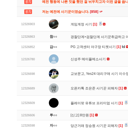
예전 행동에 나쁜 짓을 했던 걸 뉘우치고자 이런 글을 씁
저는 예전에 사기꾼이였습니다.
[858]
12326903
게임계정 사기
[1]
참○○
12326863
경찰단계>검찰단계 사기꾼취급하고 
감○○
PG 고객센터 야구장 티켓사기
[1]
12326852
신성주 메이플메소사기
12326780
교보문고, Yes24 대리구매 사기 이
12326698
오픈카톡 조은준 사기꾼 피해자
[1]
12326689
12326609
플레이팟 유튜브 프리미엄 사기
[1]
투○○
[신고]
8만원
[1]
12326606
자○○
12326598
당근거래 정승원 사기꾼 피해자
[1]