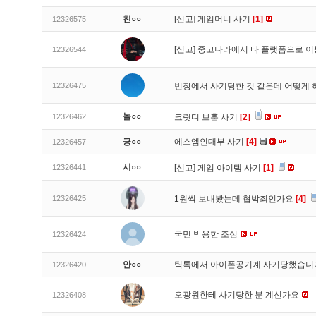
친○○
[신고]
게임머니 사기
[1]
12326575
[신고]
중고나라에서 타 플랫폼으로 이
12326544
12326475
번장에서 사기당한 것 같은데 어떻게
놀○○
12326462
크릿디 브훔 사기
[2]
긍○○
에스엠인대부 사기
[4]
12326457
시○○
12326441
[신고]
게임 아이템 사기
[1]
12326425
1원씩 보내봤는데 협박죄인가요
[4]
국민 박용한 조심
12326424
안○○
틱톡에서 아이폰공기계 사기당했습
12326420
오광원한테 사기당한 분 계신가요
12326408