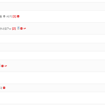
동 후 사기
[1]
 하나요?ㅠ
[2]
니다