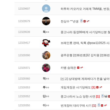
12329607
하투하 카모카모 거래계 TMM폼, 번
12329579
전상수 **년생
독○○
12329539
중고나라 등장99에게 사기당하신분 
12329417
브레인롯 판매, 틱톡 @psw110525 
광주은행 [전화번호]32 강지원 [전화번
12329390
카뱅 송채은
12329371
적○○
12329360
[신고]
상대방에 계좌에다가 돈을 넣어
투○○
게임계정은 사기당해도
[1]
12329353
단○○
12329352
중고나라서 노쇼 당한 사연
[1]
이○○
12329350
번개장터 대리구매 사기
[1]