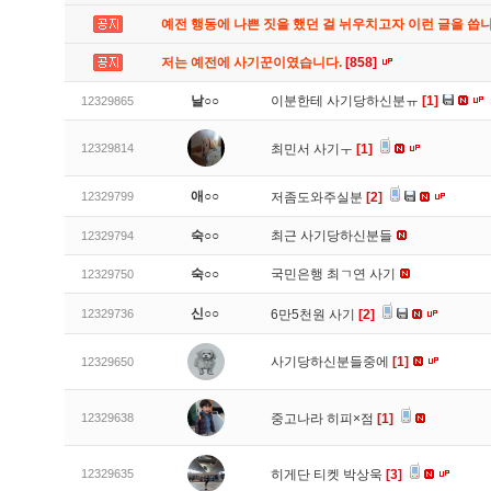
예전 행동에 나쁜 짓을 했던 걸 뉘우치고자 이런 글을 씁
저는 예전에 사기꾼이였습니다.
[858]
날○○
이분한테 사기당하신분ㅠ
[1]
12329865
12329814
최민서 사기ㅜ
[1]
애○○
12329799
저좀도와주실분
[2]
숙○○
최근 사기당하신분들
12329794
숙○○
국민은행 최ㄱ연 사기
12329750
신○○
12329736
6만5천원 사기
[2]
사기당하신분들중에
[1]
12329650
12329638
중고나라 히피×점
[1]
12329635
히게단 티켓 박상욱
[3]