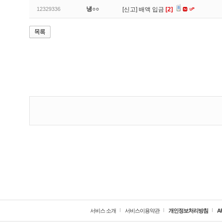
냉○○
12329336
[신고]
배액 입금
[2]
서비스 소개
서비스이용약관
개인정보처리방침
A