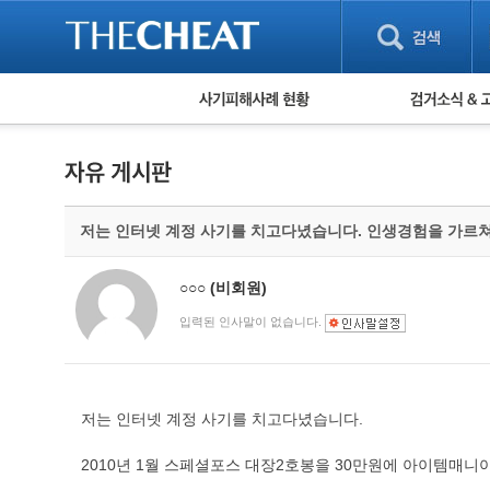
피해사례 현황
검거 소식
직거래 피해사례
고맙습니다! 감
게임 · 비실물 피해사례
스팸 피해사례
암호화폐 피해사례
저는 인터넷 계정 사기를 치고다녔습니다. 인생경험을 가르
보이스피싱 피해사례
유해사이트 목록
비공개 피해사례
○○○
(비회원)
워킹홀리데이 피해사례
입력된 인사말이 없습니다.
저는 인터넷 계정 사기를 치고다녔습니다.
2010년 1월 스페셜포스 대장2호봉을 30만원에 아이템매니