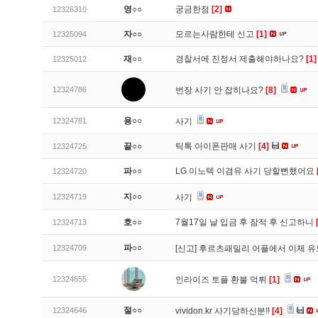
영○○
궁금한점
[2]
12326310
자○○
모르는사람한테 신고
[1]
12325094
재○○
경찰서에 진정서 제출해야하나요?
[1]
12325012
12324786
번장 사기 안 잡히나요?
[8]
용○○
12324781
사기
끝○○
틱톡 아이폰판매 사기
[4]
12324725
파○○
LG 이노텍 이겸유 사기 당할뻔했어요
12324720
지○○
12324719
사기
호○○
7월17일 날 입금 후 잠적 후 신고하니
12324713
파○○
12324709
[신고]
후르츠패밀리 어플에서 이체 
12324655
인라이즈 토플 환불 먹튀
[1]
절○○
12324646
vividon.kr 사기당하신분!!
[4]