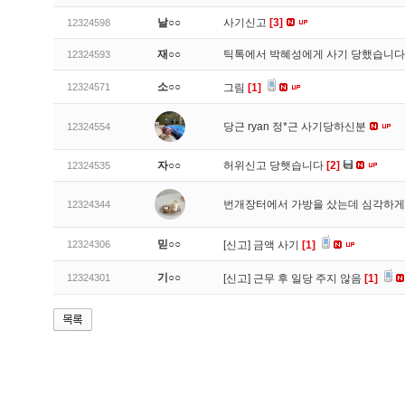
날○○
사기신고
[3]
12324598
재○○
틱톡에서 박혜성에게 사기 당했습니
12324593
소○○
12324571
그림
[1]
당근 ryan 정*근 사기당하신분
12324554
자○○
허위신고 당햇습니다
[2]
12324535
번개장터에서 가방을 샀는데 심각하게
12324344
믿○○
12324306
[신고]
금액 사기
[1]
기○○
12324301
[신고]
근무 후 일당 주지 않음
[1]