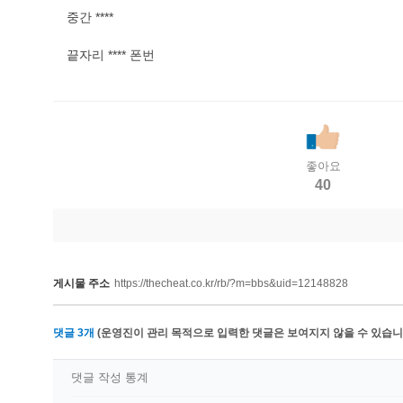
중간 ****
끝자리 **** 폰번
좋아요
40
게시물 주소
https://thecheat.co.kr/rb/?m=bbs&uid=12148828
댓글
3
개
(운영진이 관리 목적으로 입력한 댓글은 보여지지 않을 수 있습니다
댓글 작성 통계