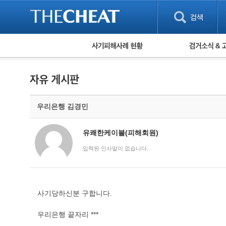
피해사례 현황
검거 소식
직거래 피해사례
고맙습니다! 감
게임 · 비실물 피해사례
스팸 피해사례
암호화폐 피해사례
우리은행 김경민
보이스피싱 피해사례
유해사이트 목록
비공개 피해사례
유쾌한케이블(피해회원)
워킹홀리데이 피해사례
입력된 인사말이 없습니다.
사기당하신분 구합니다.
우리은행 끝자리 ***