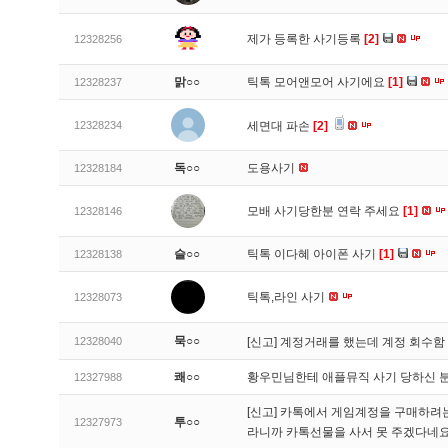
제가 등록한 사기등록
[2]
12328256
맑○○
틱톡 모어앤모어 사기에요
[1]
12328237
12328234
세면대 파손
[2]
독○○
도용사기
12328184
모배 사기당한분 연락 주세요
[1]
12328146
슬○○
틱톡 이다혜 아이폰 사기
[1]
12328138
틱톡,라인 사기
12328073
묵○○
12328040
[신고]
계정거래를 했는데 계정 회수함
쾌○○
황우민님한테 애플뮤직 사기 당하신 
12327988
[신고]
카톡에서 게임계정을 구매하려는데
투○○
12327973
라니까 카톡선물을 사서 못 주겠다네