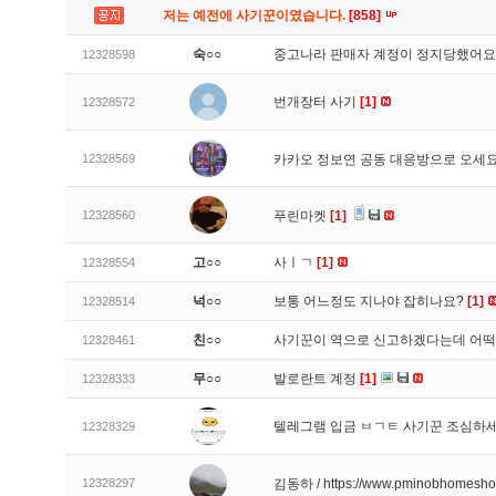
저는 예전에 사기꾼이였습니다.
[858]
숙○○
중고나라 판매자 계정이 정지당했어
12328598
번개장터 사기
[1]
12328572
12328569
카카오 정보연 공동 대응방으로 오세
12328560
푸린마켓
[1]
고○○
사ㅣㄱ
[1]
12328554
넉○○
보통 어느정도 지나야 잡히나요?
[1]
12328514
친○○
사기꾼이 역으로 신고하겠다는데 어
12328461
무○○
발로란트 계정
[1]
12328333
텔레그램 입금 ㅂㄱㅌ 사기꾼 조심하
12328329
12328297
김동하 / https://www.pminobhomesh