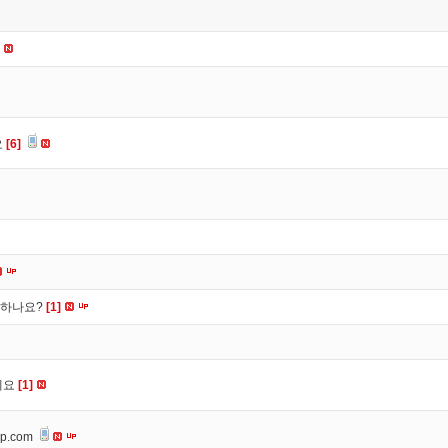
요
요
[6]
떡하나요?
[1]
세요
[1]
op.com