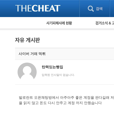
피해사례 현황
검거 소식
직거래 피해사례
고맙습니다! 감
게임 · 비실물 피해사례
스팸 피해사례
암호화폐 피해사례
사이버 거래 먹튀
보이스피싱 피해사례
유해사이트 목록
비공개 피해사례
탄력있는빵집
워킹홀리데이 피해사례
입력된 인사말이 없습니다.
발로란트 오픈채팅방에서 아주아주 좋은 계정을 판다길래 저가
을 읽지 않고 돈도 다시 안주고 계정 까지 안줬습니다