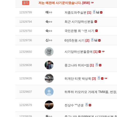
저는 예전에 사기꾼이였습니다.
[858]
애○○
12329799
저좀도와주실분
[1]
숙○○
최근 사기당하신분들
12329794
숙○○
국민은행 최ㄱ연 사기
12329750
신○○
12329736
6만5천원 사기
[2]
사기당하신분들중에
[1]
12329650
12329638
중고나라 히피×점
[1]
12329635
히게단 티켓 박상욱
[3]
12329607
하투하 카모카모 거래계 TMM폼, 번
12329579
전상수 **년생
독○○
12329539
중고나라 등장99에게 사기당하신분 