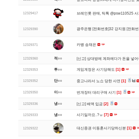
12329417
브레인롯 판매, 틱톡 @psw110525 
광주은행 [전화번호]32 강지원 [전화번
12329390
카뱅 송채은
12329371
적○○
12329360
[신고]
상대방에 계좌에다가 돈을 넣어
투○○
게임계정은 사기당해도
[1]
12329353
단○○
12329352
중고나라서 노쇼 당한 사연
[1]
이○○
12329350
번개장터 대리구매 사기
[1]
냉○○
12329336
[신고]
배액 입금
[2]
냉○○
사기일까요..?ㅠ
[7]
12329333
대신증권 이동훈사기당하신분
[1]
12329322