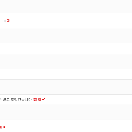
nnm
 돈 받고 도망갔습니다
[3]