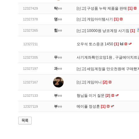
탁○○
[신고]
구성품 누락 제품을 판매
[1]
12327429
명○○
[신고]
게임아이템사기
[1]
12327378
힘○○
12327265
[신고]
10000원 냥코계정 사기침
[1]
오우석 토스증권 1450
[1]
12327211
무○○
사기계좌확인요망1원 , 구글에더치트
12327205
과○○
12327197
[신고]
세임계정을 만오천원에 구매했지
[신고]
게임머니
[2]
12327167
부○○
형님들 이거 질문
[2]
12327133
부○○
메이플 정성훈
[1]
12327119