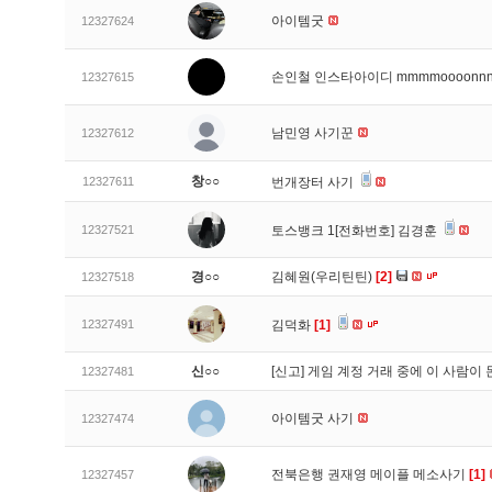
아이템굿
12327624
손인철 인스타아이디 mmmmoooonn
12327615
남민영 사기꾼
12327612
창○○
12327611
번개장터 사기
12327521
토스뱅크 1[전화번호] 김경훈
경○○
김혜원(우리틴틴)
[2]
12327518
12327491
김덕화
[1]
신○○
[신고]
게임 계정 거래 중에 이 사람이
12327481
아이템굿 사기
12327474
전북은행 권재영 메이플 메소사기
[1]
12327457