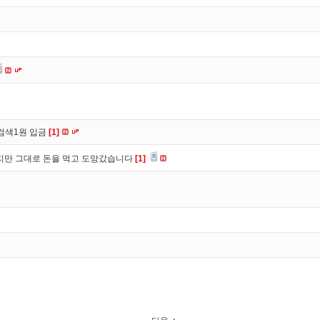
검색1원 입금
[1]
만 그대로 돈을 먹고 도망갔습니다
[1]