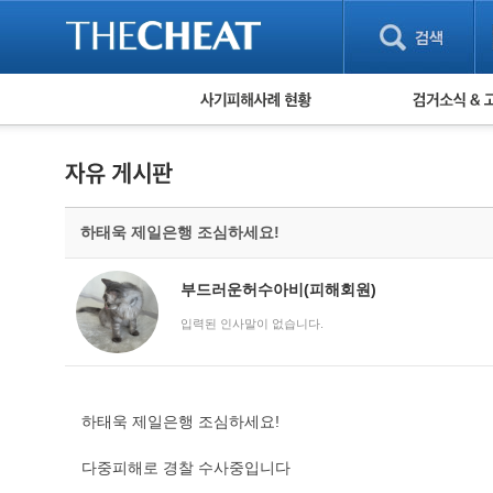
피해사례 현황
검거 소식
직거래 피해사례
고맙습니다! 감
게임 · 비실물 피해사례
스팸 피해사례
암호화폐 피해사례
하태욱 제일은행 조심하세요!
보이스피싱 피해사례
유해사이트 목록
비공개 피해사례
부드러운허수아비(피해회원)
워킹홀리데이 피해사례
입력된 인사말이 없습니다.
하태욱 제일은행 조심하세요!
다중피해로 경찰 수사중입니다