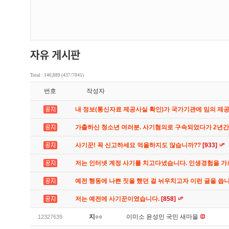
Total : 140,889 (437/7045)
번호
작성자
내 정보(통신자료 제공사실 확인)가 국가기관에 임의 제
가출하신 청소년 여러분. 사기혐의로 구속되었다가 2년
사기꾼! 꼭 신고하세요 억울하지도 않습니까??
[933]
저는 인터넷 계정 사기를 치고다녔습니다. 인생경험을 
예전 행동에 나쁜 짓을 했던 걸 뉘우치고자 이런 글을 씁
저는 예전에 사기꾼이였습니다.
[858]
지○○
이미소 윤성민 국민 새마을
12327639