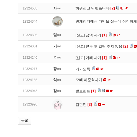
자○○
허위신고 당햇습니다
[2]
12324535
번개장터에서 가방을 샀는데 심각하게
12324344
믿○○
12324306
[신고]
금액 사기
[1]
기○○
12324301
[신고]
근무 후 일당 주지 않음
[2]
ㅇ○○
12324240
[신고]
거래 사기
[1]
장○○
12324217
카카오톡
익○○
모배 이준혁사기
12324166
감○○
12324043
발로란트
[1]
12323998
김현민
[3]