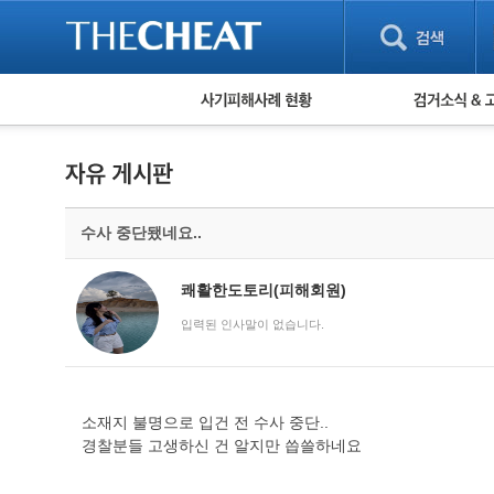
피해사례 현황
검거 소식
직거래 피해사례
고맙습니다! 감
게임 · 비실물 피해사례
스팸 피해사례
암호화폐 피해사례
수사 중단됐네요..
보이스피싱 피해사례
유해사이트 목록
비공개 피해사례
쾌활한도토리(피해회원)
워킹홀리데이 피해사례
입력된 인사말이 없습니다.
소재지 불명으로 입건 전 수사 중단..
경찰분들 고생하신 건 알지만 씁쓸하네요