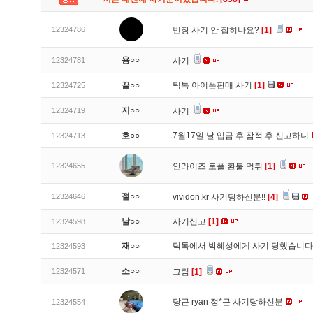
12324786
번장 사기 안 잡히나요?
[1]
용○○
12324781
사기
끝○○
틱톡 아이폰판매 사기
[1]
12324725
지○○
12324719
사기
호○○
7월17일 날 입금 후 잠적 후 신고하니
12324713
12324655
인라이즈 토플 환불 먹튀
[1]
절○○
12324646
vividon.kr 사기당하신분!!
[4]
날○○
사기신고
[1]
12324598
재○○
틱톡에서 박혜성에게 사기 당했습니
12324593
소○○
12324571
그림
[1]
당근 ryan 정*근 사기당하신분
12324554