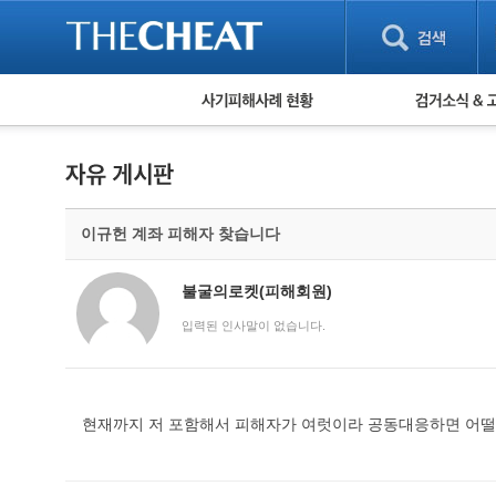
피해사례 현황
검거 소식
직거래 피해사례
고맙습니다! 감
게임 · 비실물 피해사례
스팸 피해사례
암호화폐 피해사례
이규헌 계좌 피해자 찾습니다
보이스피싱 피해사례
유해사이트 목록
비공개 피해사례
불굴의로켓(피해회원)
워킹홀리데이 피해사례
입력된 인사말이 없습니다.
현재까지 저 포함해서 피해자가 여럿이라 공동대응하면 어