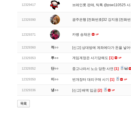
12329417
브레인롯 판매, 틱톡 @psw110525 
광주은행 [전화번호]32 강지원 [전화번
12329390
카뱅 송채은
12329371
적○○
12329360
[신고]
상대방에 계좌에다가 돈을 넣어
투○○
게임계정은 사기당해도
[1]
12329353
단○○
12329352
중고나라서 노쇼 당한 사연
[1]
이○○
12329350
번개장터 대리구매 사기
[1]
냉○○
12329336
[신고]
배액 입금
[2]