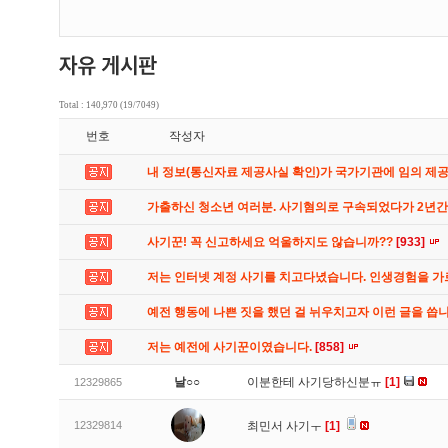
Total : 140,970 (19/7049)
번호
작성자
내 정보(통신자료 제공사실 확인)가 국가기관에 임의 제
가출하신 청소년 여러분. 사기혐의로 구속되었다가 2년
사기꾼! 꼭 신고하세요 억울하지도 않습니까??
[933]
저는 인터넷 계정 사기를 치고다녔습니다. 인생경험을 
예전 행동에 나쁜 짓을 했던 걸 뉘우치고자 이런 글을 씁
저는 예전에 사기꾼이였습니다.
[858]
날○○
이분한테 사기당하신분ㅠ
[1]
12329865
12329814
최민서 사기ㅜ
[1]