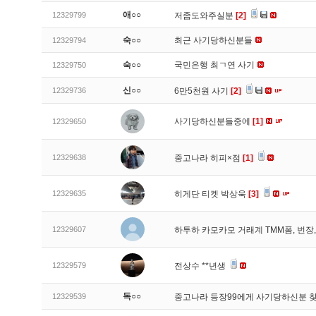
애○○
12329799
저좀도와주실분
[2]
숙○○
최근 사기당하신분들
12329794
숙○○
국민은행 최ㄱ연 사기
12329750
신○○
12329736
6만5천원 사기
[2]
사기당하신분들중에
[1]
12329650
12329638
중고나라 히피×점
[1]
12329635
히게단 티켓 박상욱
[3]
12329607
하투하 카모카모 거래계 TMM폼, 번
12329579
전상수 **년생
독○○
12329539
중고나라 등장99에게 사기당하신분 