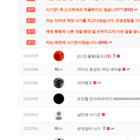
사기꾼! 꼭 신고하세요 억울하지도 않습니까??
[933]
저는 인터넷 계정 사기를 치고다녔습니다. 인생경험을 
예전 행동에 나쁜 짓을 했던 걸 뉘우치고자 이런 글을 씁
저는 예전에 사기꾼이였습니다.
[858]
12327678
[신고]
물품(음식)
[3]
지○○
이미소 윤성민 국민 새마을
12327639
아이템굿
12327624
손인철 인스타아이디 mmmmoooonn
12327615
남민영 사기꾼
12327612
이○○
12327611
번개장터 사기