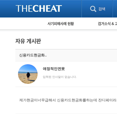
피해사례 현황
검거 소식
직거래 피해사례
고맙습니다! 감
게임 · 비실물 피해사례
스팸 피해사례
암호화폐 피해사례
신용카드현금화..
보이스피싱 피해사례
유해사이트 목록
비공개 피해사례
애정적인연못
워킹홀리데이 피해사례
입력된 인사말이 없습니다.
제가현금이너무급해서 신용카드현금화를하는데 잔디페이라고