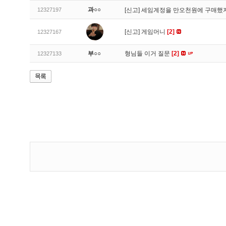
과○○
12327197
[신고]
세임계정을 만오천원에 구매했지
[신고]
게임머니
[2]
12327167
부○○
형님들 이거 질문
[2]
12327133