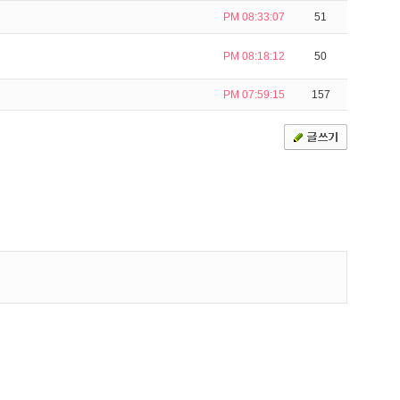
PM 08:33:07
51
PM 08:18:12
50
PM 07:59:15
157