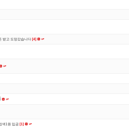
 돈 받고 도망갔습니다
[4]
검색1원 입금
[1]