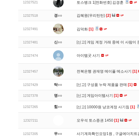
12327521
토스뱅크 1[전화번호] 김경훈
경○○
김혜원(우리틴틴)
[2]
12327518
12327491
김덕화
[1]
신○○
[신고]
게임 계정 거래 중에 이 사람이
12327481
아이템굿 사기
12327474
전북은행 권재영 메이플 메소사기
[1]
12327457
탁○○
[신고]
구성품 누락 제품을 판매
[1]
12327429
명○○
[신고]
게임아이템사기
[1]
12327378
힘○○
12327265
[신고]
10000원 냥코계정 사기침
[1]
오우석 토스증권 1450
[1]
12327211
무○○
사기계좌확인요망1원 , 구글에더치트
12327205