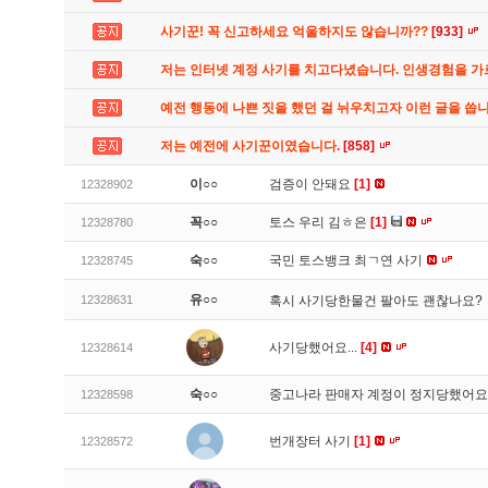
사기꾼! 꼭 신고하세요 억울하지도 않습니까??
[933]
저는 인터넷 계정 사기를 치고다녔습니다. 인생경험을 
예전 행동에 나쁜 짓을 했던 걸 뉘우치고자 이런 글을 씁
저는 예전에 사기꾼이였습니다.
[858]
이○○
검증이 안돼요
[1]
12328902
꼭○○
토스 우리 김ㅎ은
[1]
12328780
숙○○
국민 토스뱅크 최ㄱ연 사기
12328745
유○○
12328631
혹시 사기당한물건 팔아도 괜찮나요?
사기당했어요...
[4]
12328614
숙○○
중고나라 판매자 계정이 정지당했어
12328598
번개장터 사기
[1]
12328572