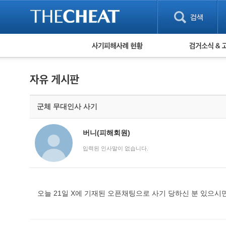
피해사례 현황
검거 소식
직거래 피해사례
고맙습니다! 감
게임 · 비실물 피해사례
스팸 피해사례
암호화폐 피해사례
군체 무대인사 사기
보이스피싱 피해사례
유해사이트 목록
비공개 피해사례
버니(피해회원)
워킹홀리데이 피해사례
입력된 인사말이 없습니다.
오늘 21일 X에 기재된 오픈채팅으로 사기 당하신 분 있으시