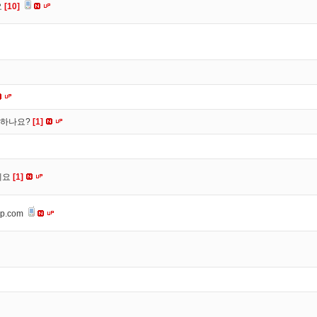
요
[10]
떡하나요?
[1]
세요
[1]
op.com