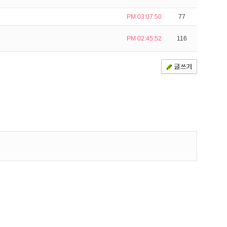
PM 03:07:50
77
PM 02:45:52
116