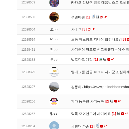
12328569
카카오 정보연 공동 대응방으로 오세
12328560
푸린마켓
[1]
고○○
사ㅣㄱ
[3]
12328554
넉○○
보통 어느정도 지나야 잡히나요?
[3]
12328514
친○○
사기꾼이 역으로 신고하겠다는데 어
12328461
무○○
발로란트 계정
[1]
12328333
텔레그램 입금 ㅂㄱㅌ 사기꾼 조심하
12328329
12328297
김동하 / https://www.pminobhomesh
제가 등록한 사기등록
[2]
12328256
맑○○
틱톡 모어앤모어 사기에요
[1]
12328237
12328234
세면대 파손
[2]