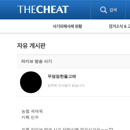
피해사례 현황
검거 소식
직거래 피해사례
고맙습니다! 감
게임 · 비실물 피해사례
스팸 피해사례
암호화폐 피해사례
라이브 방송 사기
보이스피싱 피해사례
유해사이트 목록
비공개 피해사례
무덤덤한돌고래
워킹홀리데이 피해사례
입력된 인사말이 없습니다.
농협 곽재욱
카톡 민우
의류 라이브 방송 사기 당하신분 없으신가요ㅠㅠ??