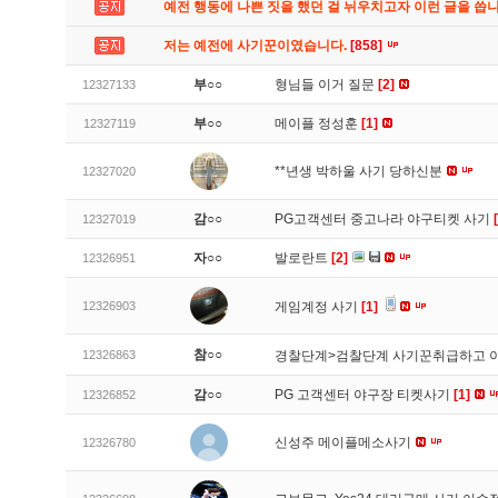
예전 행동에 나쁜 짓을 했던 걸 뉘우치고자 이런 글을 씁
저는 예전에 사기꾼이였습니다.
[858]
부○○
형님들 이거 질문
[2]
12327133
부○○
메이플 정성훈
[1]
12327119
**년생 박하울 사기 당하신분
12327020
감○○
PG고객센터 중고나라 야구티켓 사기
12327019
자○○
발로란트
[2]
12326951
12326903
게임계정 사기
[1]
참○○
12326863
경찰단계>검찰단계 사기꾼취급하고 
감○○
PG 고객센터 야구장 티켓사기
[1]
12326852
신성주 메이플메소사기
12326780