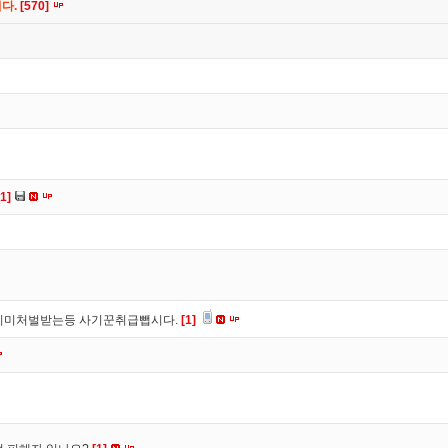
니다.
[570]
[1]
이미처벌받는등 사기꾼취급뺍시다.
[1]