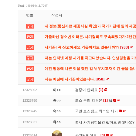
Total : 140,934 (18/7047)
번호
작성자
내 정보(통신자료 제공사실 확인)가 국가기관에 임의 제
가출하신 청소년 여러분. 사기혐의로 구속되었다가 2년
사기꾼! 꼭 신고하세요 억울하지도 않습니까??
[933]
저는 인터넷 계정 사기를 치고다녔습니다. 인생경험을 
예전 행동에 나쁜 짓을 했던 걸 뉘우치고자 이런 글을 씁
저는 예전에 사기꾼이였습니다.
[858]
이○○
검증이 안돼요
[1]
12328902
꼭○○
토스 우리 김ㅎ은
[1]
12328780
숙○○
국민 토스뱅크 최ㄱ연 사기
12328745
유○○
12328631
혹시 사기당한물건 팔아도 괜찮나요?
사기당했어요...
[4]
12328614