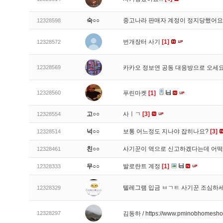
숙○○
중고나라 판매자 계정이 정지당했어
12328598
번개장터 사기
[1]
12328572
12328569
카카오 정보연 공동 대응방으로 오세
12328560
푸린마켓
[1]
고○○
사ㅣㄱ
[3]
12328554
넉○○
보통 어느정도 지나야 잡히나요?
[3]
12328514
친○○
사기꾼이 역으로 신고하겠다는데 어
12328461
무○○
발로란트 계정
[1]
12328333
텔레그램 입금 ㅂㄱㅌ 사기꾼 조심하
12328329
12328297
김동하 / https://www.pminobhomesh