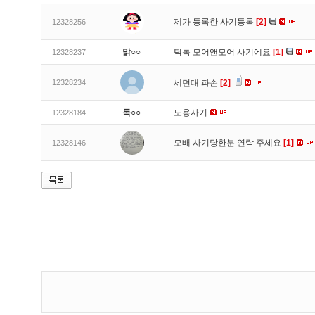
제가 등록한 사기등록
[2]
12328256
맑○○
틱톡 모어앤모어 사기에요
[1]
12328237
12328234
세면대 파손
[2]
독○○
도용사기
12328184
모배 사기당한분 연락 주세요
[1]
12328146