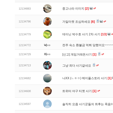
중고나라 이미지
[2]
12134883
12134796
가일마켓 조심하세요
[6]
데이닌 박수호 사기 2차 사기
[13]
12134779
넉○○
전주 숙소 환불금 먹튀 당했어요~~~~
12134772
자○○
12134729
[신고]
게임거래돈사기
[1]
12134713
그냥 죄다 사기같네요
나XX (ㄴㅎㅇ) 메이플스토리 사기
[1]
12134682
트위터 야구 티켓 사기
[1]
12134608
12134597
솔직히 요즘 사기꾼들의 최후는 죽음