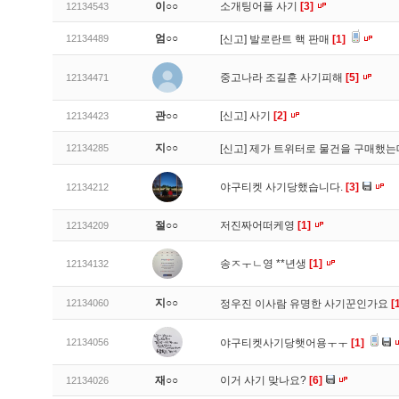
이○○
소개팅어플 사기
[3]
12134543
엄○○
12134489
[신고]
발로란트 핵 판매
[1]
중고나라 조길훈 사기피해
[5]
12134471
관○○
[신고]
사기
[2]
12134423
지○○
12134285
[신고]
제가 트위터로 물건을 구매했
야구티켓 사기당했습니다.
[3]
12134212
절○○
저진짜어떠케영
[1]
12134209
송ㅈㅜㄴ영 **년생
[1]
12134132
지○○
12134060
정우진 이사람 유명한 사기꾼인가요
[
12134056
야구티켓사기당햇어용ㅜㅜ
[1]
재○○
이거 사기 맞나요?
[6]
12134026