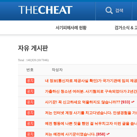
피해사례 현황
검거 소식
직거래 피해사례
고맙습니다! 감
게임 · 비실물 피해사례
스팸 피해사례
암호화폐 피해사례
Total : 140,920 (10/7046)
보이스피싱 피해사례
번호
작성자
유해사이트 목록
비공개 피해사례
내 정보(통신자료 제공사실 확인)가 국가기관에 임의 제
워킹홀리데이 피해사례
가출하신 청소년 여러분. 사기혐의로 구속되었다가 2년
사기꾼! 꼭 신고하세요 억울하지도 않습니까??
[933]
저는 인터넷 계정 사기를 치고다녔습니다. 인생경험을 
예전 행동에 나쁜 짓을 했던 걸 뉘우치고자 이런 글을 씁
저는 예전에 사기꾼이였습니다.
[858]