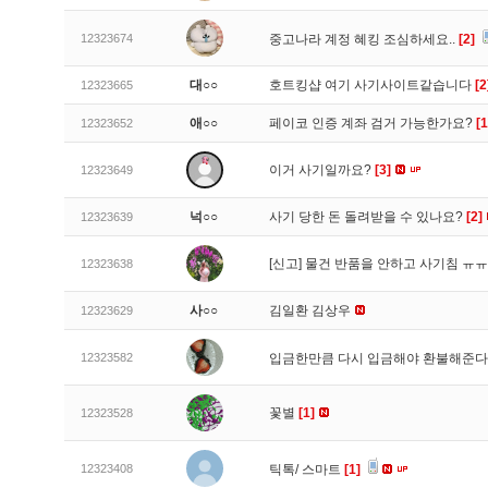
12323674
중고나라 계정 혜킹 조심하세요..
[2]
대○○
호트킹샵 여기 사기사이트같습니다
[2
12323665
애○○
페이코 인증 계좌 검거 가능한가요?
[1
12323652
이거 사기일까요?
[3]
12323649
넉○○
사기 당한 돈 돌려받을 수 있나요?
[2]
12323639
[신고]
물건 반품을 안하고 사기침 ㅠ
12323638
사○○
김일환 김상우
12323629
12323582
입금한만큼 다시 입금해야 환불해준다
꽃별
[1]
12323528
12323408
틱톡/ 스마트
[1]