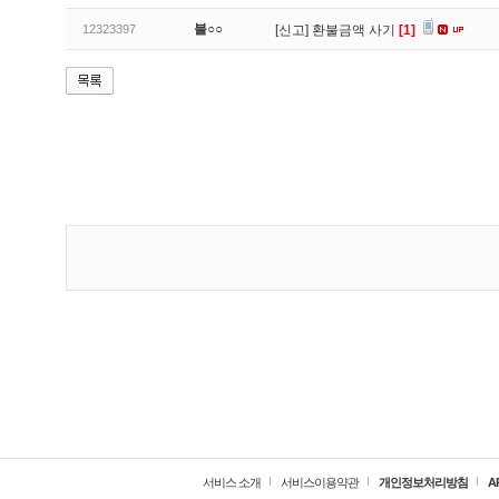
불○○
12323397
[신고]
환불금액 사기
[1]
서비스 소개
서비스이용약관
개인정보처리방침
A