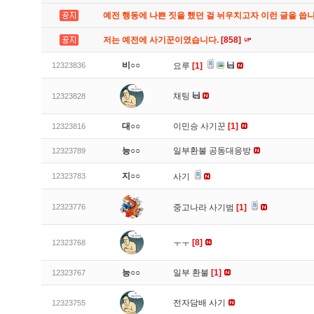
예전 행동에 나쁜 짓을 했던 걸 뉘우치고자 이런 글을 씁
저는 예전에 사기꾼이였습니다.
[858]
비○○
12323836
요루
[1]
채팅
12323828
대○○
이민승 사기꾼
[1]
12323816
능○○
일부환불 공동대응방
12323789
지○○
12323783
사기
12323776
중고나라 사기범
[1]
ㅜㅜ
[8]
12323768
능○○
일부 환불
[1]
12323767
전자담배 사기
12323755