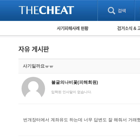
피해사례 현황
검거 소식
직거래 피해사례
고맙습니다! 감
게임 · 비실물 피해사례
스팸 피해사례
암호화폐 피해사례
사기일까요ㅠㅠ
보이스피싱 피해사례
유해사이트 목록
비공개 피해사례
불굴의나비꽃(피해회원)
워킹홀리데이 피해사례
입력된 인사말이 없습니다.
번개장터에서 계좌유도 하는데 너무 답변도 잘 해줘서 거래했