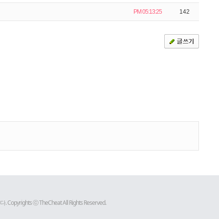
PM 05:13:25
142
ⓒ TheCheat All Rights Reserved.