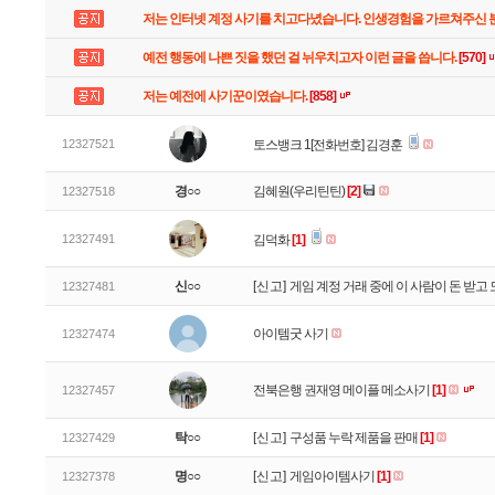
저는 인터넷 계정 사기를 치고다녔습니다. 인생경험을 가르쳐주신
예전 행동에 나쁜 짓을 했던 걸 뉘우치고자 이런 글을 씁니다.
[570]
저는 예전에 사기꾼이였습니다.
[858]
12327521
토스뱅크 1[전화번호] 김경훈
경○○
김혜원(우리틴틴)
[2]
12327518
12327491
김덕화
[1]
신○○
[신고]
게임 계정 거래 중에 이 사람이 돈 받
12327481
아이템굿 사기
12327474
전북은행 권재영 메이플 메소사기
[1]
12327457
탁○○
[신고]
구성품 누락 제품을 판매
[1]
12327429
명○○
[신고]
게임아이템사기
[1]
12327378