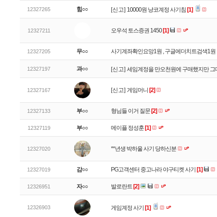
힘○○
12327265
[신고]
10000원 냥코계정 사기침
[1]
오우석 토스증권 1450
[1]
12327211
무○○
사기계좌확인요망1원 , 구글에더치트검색1원
12327205
과○○
12327197
[신고]
세임계정을 만오천원에 구매했지만 그
[신고]
게임머니
[2]
12327167
부○○
형님들 이거 질문
[2]
12327133
부○○
메이플 정성훈
[1]
12327119
**년생 박하울 사기 당하신분
12327020
감○○
PG고객센터 중고나라 야구티켓 사기
[1]
12327019
자○○
발로란트
[2]
12326951
12326903
게임계정 사기
[1]