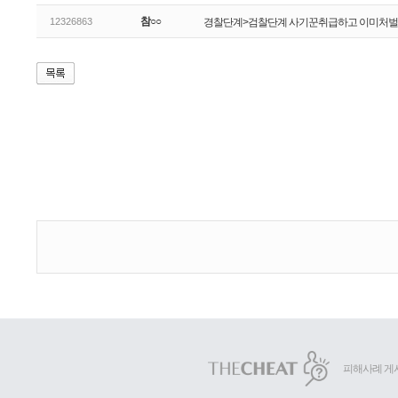
참○○
12326863
경찰단계>검찰단계 사기꾼취급하고 이미처벌
피해사례 게시물