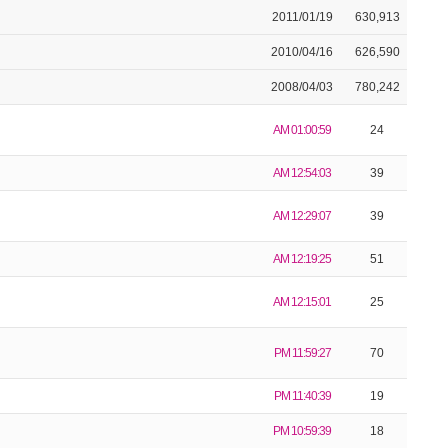
2011/01/19
630,913
2010/04/16
626,590
2008/04/03
780,242
AM 01:00:59
24
AM 12:54:03
39
AM 12:29:07
39
AM 12:19:25
51
AM 12:15:01
25
PM 11:59:27
70
PM 11:40:39
19
PM 10:59:39
18