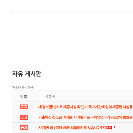
Total : 140,884 (1/7044)
번호
작성자
내 정보(통신자료 제공사실 확인)가 국가기관에 임의 제공된 사실을
가출하신 청소년 여러분. 사기혐의로 구속되었다가 2년간의 보호
사기꾼! 꼭 신고하세요 억울하지도 않습니까??
[933]